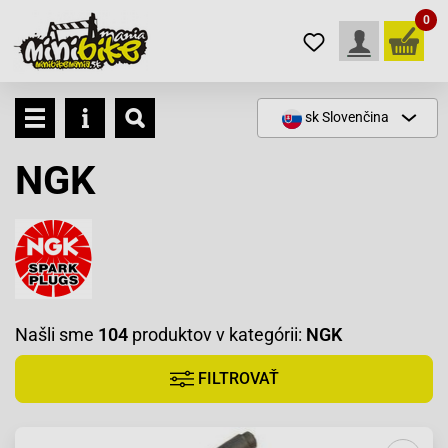
0
sk
Slovenčina
NGK
Našli sme
104
produktov v kategórii:
NGK
FILTROVAŤ