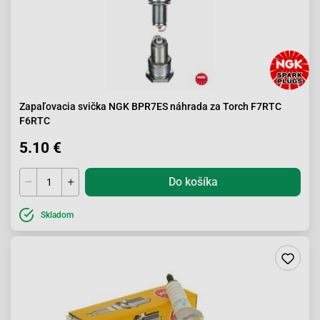
Zapaľovacia svička NGK BPR7ES náhrada za Torch F7RTC
F6RTC
5.10 €
Do košíka
Skladom