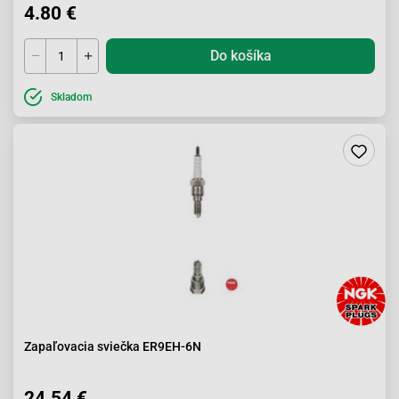
4.80 €
Do košíka
Skladom
Zapaľovacia sviečka ER9EH-6N
24.54 €