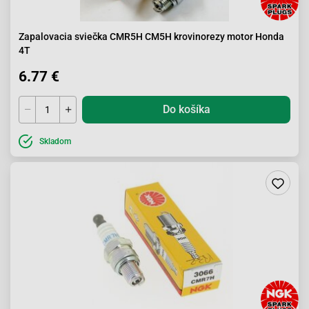
Zapalovacia sviečka CMR5H CM5H krovinorezy motor Honda
4T
6.77 €
Do košíka
Skladom