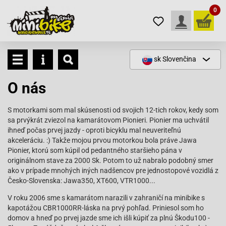
0
sk
Slovenčina
O nás
S motorkami som mal skúsenosti od svojich 12-tich rokov, kedy som
sa prvýkrát zviezol na kamarátovom Pionieri. Pionier ma uchvátil
ihneď počas prvej jazdy - oproti bicyklu mal neuveriteľnú
akceleráciu. :) Takže mojou prvou motorkou bola práve Jawa
Pionier, ktorú som kúpil od pedantného staršieho pána v
originálnom stave za 2000 Sk. Potom to už nabralo podobný smer
ako v prípade mnohých iných nadšencov pre jednostopové vozidlá z
Česko-Slovenska: Jawa350, XT600, VTR1000...
V roku 2006 sme s kamarátom narazili v zahraničí na minibike s
kapotážou CBR1000RR-láska na prvý pohľad. Priniesol som ho
domov a hneď po prvej jazde sme ich išli kúpiť za plnú Škodu100 -