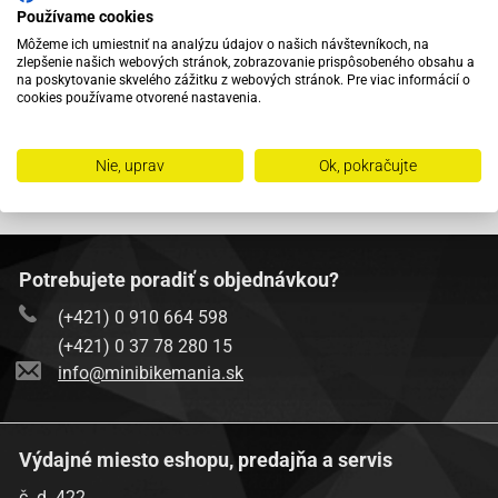
KATEGÓRIE
Používame cookies
Môžeme ich umiestniť na analýzu údajov o našich návštevníkoch, na
zlepšenie našich webových stránok, zobrazovanie prispôsobeného obsahu a
NAKUPUJTE U NÁS
na poskytovanie skvelého zážitku z webových stránok. Pre viac informácií o
cookies používame otvorené nastavenia.
MINIBIKEMANIA
Nie, uprav
Ok, pokračujte
Potrebujete poradiť s objednávkou?
(+421) 0 910 664 598
(+421) 0 37 78 280 15
info@minibikemania.sk
Výdajné miesto eshopu, predajňa a servis
č. d. 422