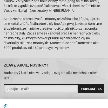
5kusov. Za týždeň z nás bol 6-členný moto-gang na minibikoch :).
Zakrátko vypuklo ozajstné šialenstvo a všetci chceli mať minibike.
Vtedy vznikol aj názov značky MINIBIKEMANIA.
Samozrejme starostlivosť o motocykel začína jeho kúpou, a preto
sme začali zháňať náhradné diely hneď po prvej jazde, pričom sme
si uvedomili, že minibike predáva hocikto, ale nikto už neponúka
náhradné diely. Začali sme sa venovať predaju náhradných dielov
na minibiky, ku ktorým neskôr pribudli aj náhradné diely na
štvorkolky, skútre a motocykle. Momentálne ponúkame viac ako
8000 produktov od 160 svetových výrobcov.
ZĽAVY, AKCIE, NOVINKY?
Buďte prvý kto o nich vie. Zadajte svoj e-mail a nenechajte si ich
ujsť.