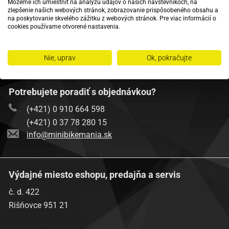
Môžeme ich umiestniť na analýzu údajov o našich návštevníkoch, na
zlepšenie našich webových stránok, zobrazovanie prispôsobeného obsahu a
na poskytovanie skvelého zážitku z webových stránok. Pre viac informácií o
MINIBIKEMANIA
cookies používame otvorené nastavenia.
Nie, uprav
Ok, pokračujte
Potrebujete poradiť s objednávkou?
(+421) 0 910 664 598
(+421) 0 37 78 280 15
info@minibikemania.sk
Výdajné miesto eshopu, predajňa a servis
č. d. 422
Rišňovce 951 21