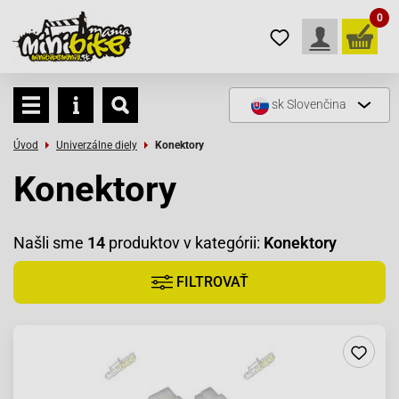
0
sk
Slovenčina
Úvod
Univerzálne diely
Konektory
Konektory
Našli sme
14
produktov v kategórii:
Konektory
FILTROVAŤ