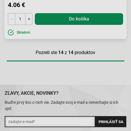
4.06 €
Do košíka
Skladom
Pozreli ste
14
z
14
produktov
ZĽAVY, AKCIE, NOVINKY?
Buďte prvý kto o nich vie. Zadajte svoj e-mail a nenechajte si ich
ujsť.