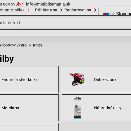
10 664 598
info@minibikemania.sk
znam značiek
Prihláste sa
Registrovať sa
sk
Sloven
a športový výstroj
Prilby
ilby
Enduro a štvorkolka
Detské Junior
Motokros
Náhradné diely