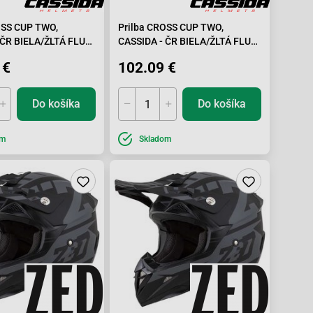
OSS CUP TWO,
Prilba CROSS CUP TWO,
 ČR BIELA/ŽLTÁ FLUO/
CASSIDA - ČR BIELA/ŽLTÁ FLUO/
EDÁ-2XL
ČIERNA/ŠEDÁ-XS
 €
102.09 €
Do košíka
Do košíka
om
Skladom