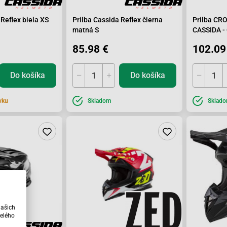
 Reflex biela XS
Prilba Cassida Reflex čierna
Prilba CR
matná S
CASSIDA -
ČIERNA/Š
85.98 €
102.09
Do košíka
Do košíka
vku
Skladom
Sklad
našich
elého