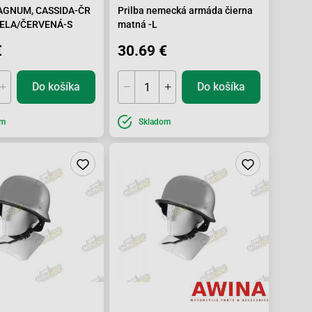
AGNUM, CASSIDA-ČR
Prilba nemecká armáda čierna
IELA/ČERVENÁ-S
matná -L
€
30.69 €
Do košíka
Do košíka
om
Skladom