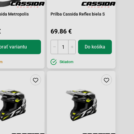
sida Metropolis
Prilba Cassida Reflex biela S
€
69.86 €
brať variantu
Do košíka
om
Skladom