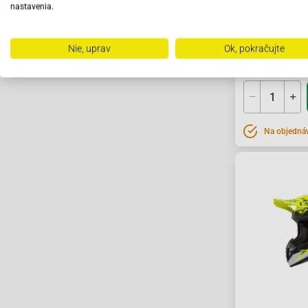
nastavenia.
Prilba CROSS 
CASSIDA šedá 
Nie, uprav
Ok, pokračujte
102.46 €
Na objedná