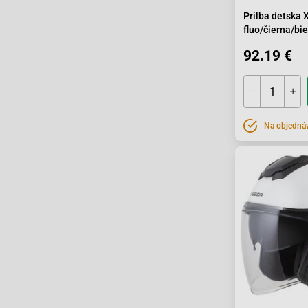
Prilba detska 
fluo/čierna/bie
92.19 €
Na objedná