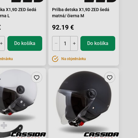
ska X1,9D ZED šedá
Prilba detska X1,9D ZED šedá
rna L
matná/ čierna M
€
92.19 €
Do košíka
Do košíka
ednávku
Na objednávku