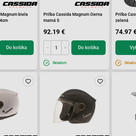
a Magnum biela
Prilba Cassida Magnum čierna
Prilba Cas
54cm
matná S
zelená
92.19 €
74.97 
Do košíka
Do košíka
Vy
Skladom
Sklad