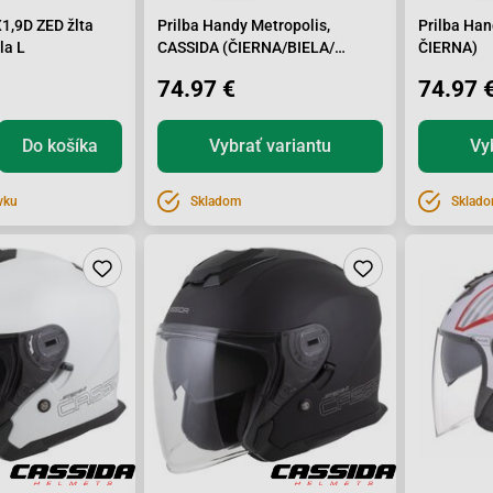
X1,9D ZED žlta
Prilba Handy Metropolis,
Prilba Han
la L
CASSIDA (ČIERNA/BIELA/
ČIERNA)
ČERVENÁ)
74.97 €
74.97 
Do košíka
Vybrať variantu
Vy
vku
Skladom
Sklad