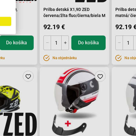
CUP TWO,
Prilba detská X1,9D ZED
Prilba det
L
červena/žlta fluo/čierna/biela M
matná/ čie
92.19 €
92.19 
Do košíka
Do košíka
vku
Na objednávku
Na obj