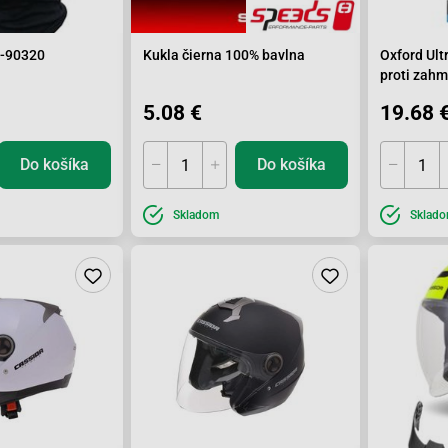
C-90320
Kukla čierna 100% bavlna
Oxford Ultr
proti zahm
5.08 €
19.68 
Do košíka
Do košíka
Skladom
Sklad