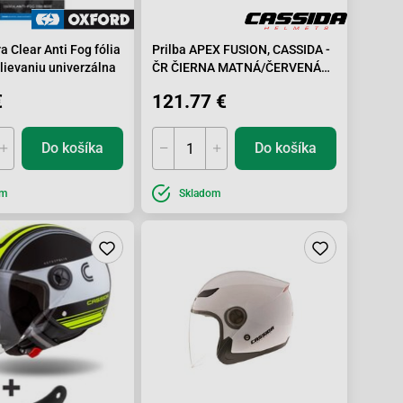
a Clear Anti Fog fólia
Prilba APEX FUSION, CASSIDA -
lievaniu univerzálna
ČR ČIERNA MATNÁ/ČERVENÁ
FLUO/BIELA, BALENIE VRÁTANE
€
121.77 €
PINLOCK FOLIE-M
Do košíka
Do košíka
om
Skladom