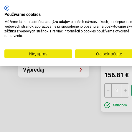
Motocykle SYM
Používame cookies
Môžeme ich umiestniť na analýzu údajov o našich návštevníkoch, na zlepšenie 
Univerzálne diely
webových stránok, zobrazovanie prispôsobeného obsahu a na poskytovanie skv
zážitku z webových stránok. Pre viac informácií o cookies používame otvorené
nastavenia.
Náradie
Príslušenstvo
Nie, uprav
Ok, pokračujte
Nohavice Spee
čierne - S
Výpredaj
156.81 €
Skladom