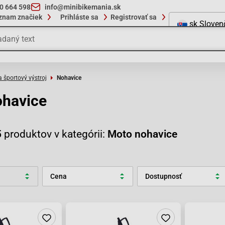
10 664 598
info@minibikemania.sk
znam značiek
Prihláste sa
Registrovať sa
sk
Sloven
a športový výstroj
Nohavice
ohavice
5
produktov v kategórii:
Moto nohavice
Cena
Dostupnosť