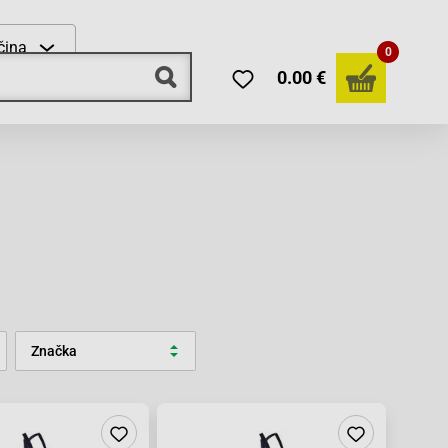
čina
0
0.00 €
Značka