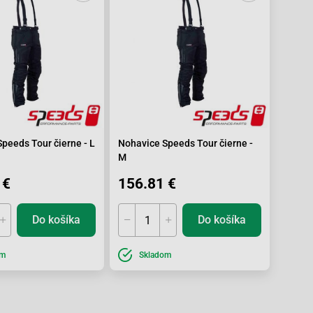
peeds Tour čierne - L
Nohavice Speeds Tour čierne -
M
 €
156.81 €
Do košíka
Do košíka
om
Skladom