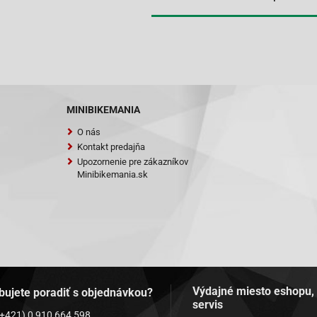
MINIBIKEMANIA
O nás
Kontakt predajňa
Upozornenie pre zákazníkov
Minibikemania.sk
Výdajné miesto eshopu,
bujete poradiť s objednávkou?
servis
(+421) 0 910 664 598