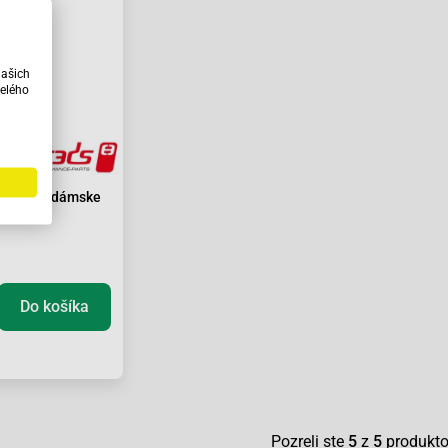
našich
elého
ds Tour dámske
Do košíka
Pozreli ste
5
z
5
produkt