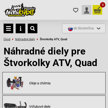
0
sk
Slovenčina
Úvod
Náhradné diely
Štvorkolky ATV, Quad
Náhradné diely pre
Štvorkolky ATV, Quad
Oleje a chémia
Výfukové diely