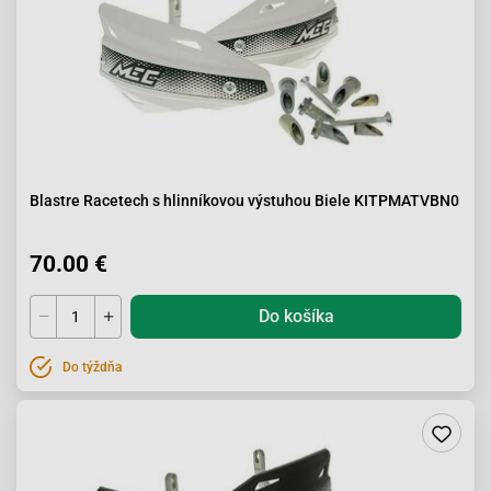
Blastre Racetech s hlinníkovou výstuhou Biele KITPMATVBN0
70.00 €
Do košíka
Do týždňa