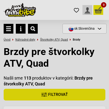
0
sk
Slovenčina
Úvod
Náhradné diely
Štvorkolky ATV, Quad
Brzdy
Brzdy pre štvorkolky
ATV, Quad
Našli sme
113
produktov v kategórii:
Brzdy pre
štvorkolky ATV, Quad
FILTROVAŤ