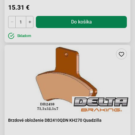
15.31 €
Do košíka
Skladom
Brzdové obloženie DB2410QDN KH270 Quadzilla