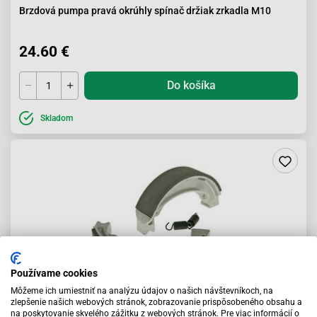
Brzdová pumpa pravá okrúhly spínač držiak zrkadla M10
24.60 €
Do košíka
Skladom
Používame cookies
Môžeme ich umiestniť na analýzu údajov o našich návštevníkoch, na
zlepšenie našich webových stránok, zobrazovanie prispôsobeného obsahu a
na poskytovanie skvelého zážitku z webových stránok. Pre viac informácií o
Brzdové čeľuste 140x30mm Honda TRX 250, Kymco 125cc