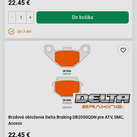
22.45 €
Do košíka
Do 3 dní
Brzdové obloženie Delta Braking DB2050QDN pre ATV, SMC,
Access
22.45 €