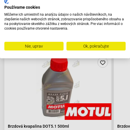
Používame cookies
Môžeme ich umiestniť na analýzu údajov o našich návštevníkoch, na
zlepšenie našich webových stránok, zobrazovanie prispôsobeného obsahu a
na poskytovanie skvelého zážitku z webových stránok. Pre viac informácií o
cookies používame otvorené nastavenia.
Odporúčame zakúpiť s výrobkom
Nie, uprav
Ok, pokračujte
Brzdová kvapalina DOT5.1 500ml
Brzdov