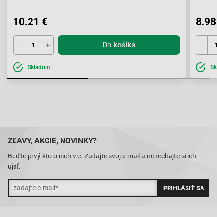
10.21 €
8.98
Do košíka
Skladom
Sk
ZĽAVY, AKCIE, NOVINKY?
Buďte prvý kto o nich vie. Zadajte svoj e-mail a nenechajte si ich
ujsť.