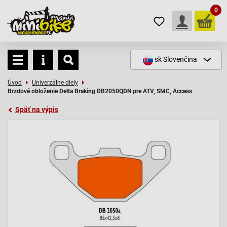
0
sk
Slovenčina
Úvod
Univerzálne diely
Brzdové obloženie Delta Braking DB2050QDN pre ATV, SMC, Access
Späť na výpis