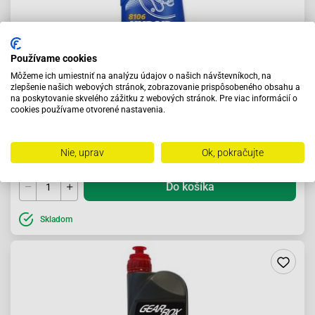
Používame cookies
Môžeme ich umiestniť na analýzu údajov o našich návštevníkoch, na
zlepšenie našich webových stránok, zobrazovanie prispôsobeného obsahu a
na poskytovanie skvelého zážitku z webových stránok. Pre viac informácií o
cookies používame otvorené nastavenia.
Prevodový olej 80W90 GL4 GL5 Mannol Hypoid
9.96 €
Nie, uprav
Ok, pokračujte
Do košíka
Skladom