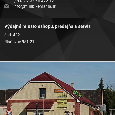
(+421) 0 37 78 280 15
info@minibikemania.sk
Výdajné miesto eshopu, predajňa a servis
č. d. 422
Rišňovce 951 21