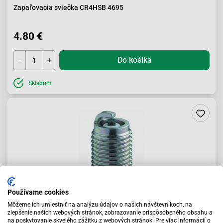
Zapaľovacia sviečka CR4HSB 4695
4.80 €
Do košíka
Skladom
Používame cookies
Môžeme ich umiestniť na analýzu údajov o našich návštevníkoch, na
zlepšenie našich webových stránok, zobrazovanie prispôsobeného obsahu a
na poskytovanie skvelého zážitku z webových stránok. Pre viac informácií o
zapaľovacia sviečka CR6E 6965