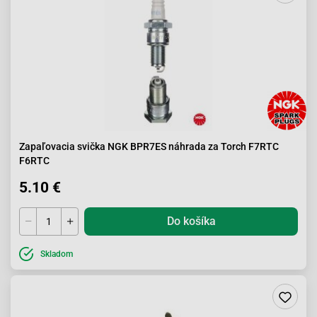
Zapaľovacia svička NGK BPR7ES náhrada za Torch F7RTC
F6RTC
5.10 €
Do košíka
Skladom