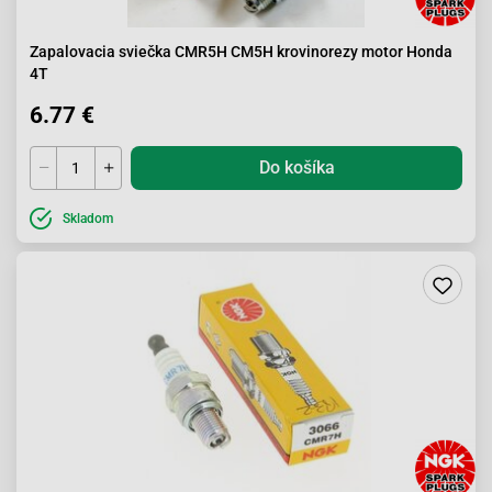
Zapalovacia sviečka CMR5H CM5H krovinorezy motor Honda
4T
6.77 €
Do košíka
Skladom