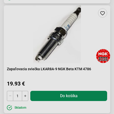
Zapaľovacia sviečka LKAR8A-9 NGK Beta KTM 4786
19.93 €
Do košíka
Skladom