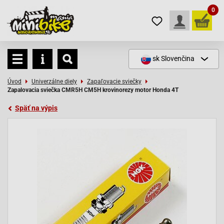
0
sk
Slovenčina
Úvod
Univerzálne diely
Zapaľovacie sviečky
Zapalovacia sviečka CMR5H CM5H krovinorezy motor Honda 4T
Späť na výpis