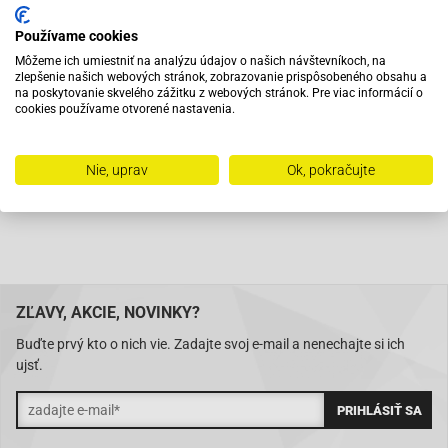
Vybavený servis s odborným vyškoleným personálom
Používame cookies
Môžeme ich umiestniť na analýzu údajov o našich návštevníkoch, na
Pri objednaní do 12:00 tovar zajtra u vás
zlepšenie našich webových stránok, zobrazovanie prispôsobeného obsahu a
na poskytovanie skvelého zážitku z webových stránok. Pre viac informácií o
cookies používame otvorené nastavenia.
Na trhu od roku 2007
Nie, uprav
Ok, pokračujte
Skladom 11288 položiek
ZĽAVY, AKCIE, NOVINKY?
Buďte prvý kto o nich vie. Zadajte svoj e-mail a nenechajte si ich
ujsť.