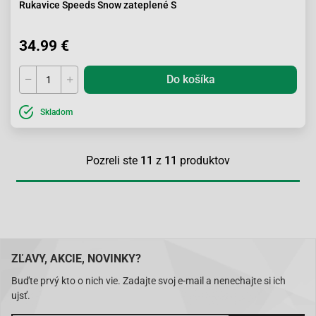
Rukavice Speeds Snow zateplené S
34.99 €
Do košíka
Skladom
Pozreli ste
11
z
11
produktov
ZĽAVY, AKCIE, NOVINKY?
Buďte prvý kto o nich vie. Zadajte svoj e-mail a nenechajte si ich
ujsť.