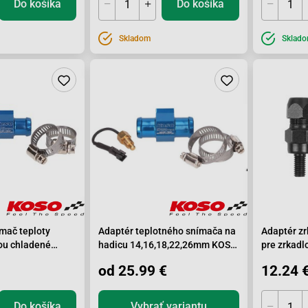
Do košíka
Do košíka
Skladom
Sklad
mač teploty
Adaptér teplotného snímača na
Adaptér zr
ou chladené
hadicu 14,16,18,22,26mm KOSO
pre zrkadl
titulok
Aprilia Ra
od 25.99 €
12.24 
Do košíka
Vybrať variantu