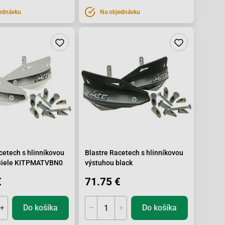
ednávku
Na objednávku
cetech s hlinníkovou
Blastre Racetech s hlinníkovou
Biele KITPMATVBN0
výstuhou black
€
71.75 €
Do košíka
Do košíka