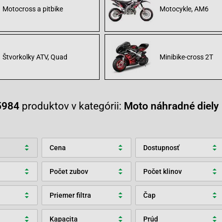
Motocross a pitbike
Motocykle, AM6
Štvorkolky ATV, Quad
Minibike-cross 2T
5984
produktov v kategórii:
Moto náhradné diely
Cena
Dostupnosť
Počet zubov
Počet klinov
Priemer filtra
Čap
Kapacita
Prúd