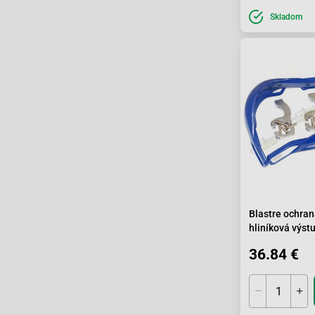
Skladom
Blastre ochran
hliníková výs
modré
36.84 €