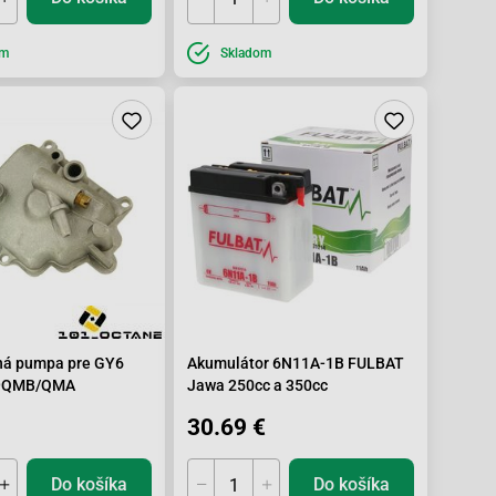
om
Skladom
ná pumpa pre GY6
Akumulátor 6N11A-1B FULBAT
9QMB/QMA
Jawa 250cc a 350cc
30.69 €
Do košíka
Do košíka