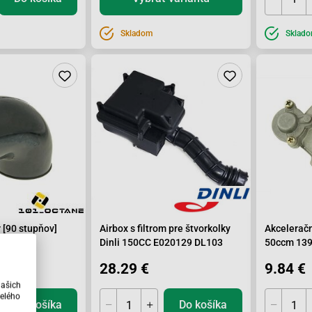
Skladom
Sklad
 [90 stupňov]
Airbox s filtrom pre štvorkolky
Akcelerač
Dinli 150CC E020129 DL103
50ccm 13
28.29 €
9.84 €
našich
elého
Do košíka
Do košíka