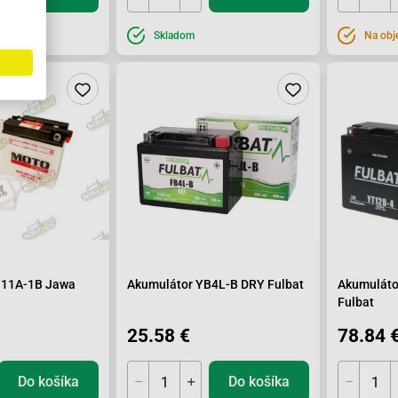
Skladom
Na obj
N11A-1B Jawa
Akumulátor YB4L-B DRY Fulbat
Akumuláto
Fulbat
25.58 €
78.84 
Do košíka
Do košíka