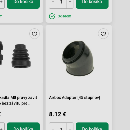
Do košíka
Do košíka
om
Skladom
kadla M8 pravý závit
Airbox Adapter [45 stupňov]
o bez závitu pre
lly, Scarabeo 50-100
€
8.12 €
Do košíka
Do košíka