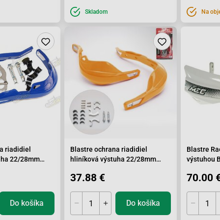
Skladom
Na obj
a riadidiel
Blastre ochrana riadidiel
Blastre Ra
tuha 22/28mm
hliníková výstuha 22/28mm
výstuhou 
oranžové
37.88 €
70.00 
Do košíka
Do košíka