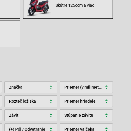
Skútre 125ccm a viac
Značka
Priemer (v milimetroch)
Rozteč ložiska
Priemer hriadele
Závit
Stúpanie závitu
(+) Pól / Odvetranie
Priemer valčeka