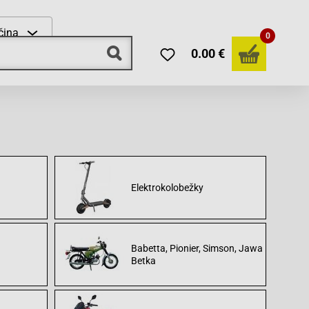
čina
0
0.00 €
Elektrokolobežky
Babetta, Pionier, Simson, Jawa
Betka