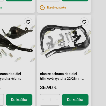
om
Na objednávku
hrana riadidiel
Blastre ochrana riadidiel
výstuha -čierne
hliníková výstuha 22/28mm
čierne
€
36.90 €
Do košíka
Do košíka