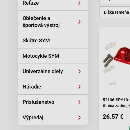
Reťaze
Dĺžka remeňa
Oblečenie a
športová výstroj
Skútre SYM
Motocykle SYM
Univerzálne diely
Náradie
52106-SPY10-0
Príslušenstvo
tlmiča zadnej k
X4/X4R
26.57 €
Výpredaj