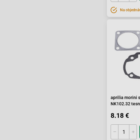
Na objedná
aprilia morini 
NK102.32 tesn
8.18 €