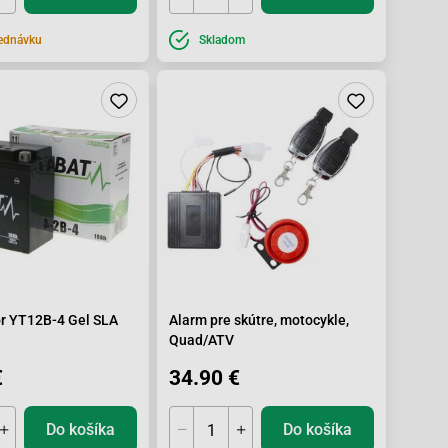
ednávku
Skladom
r YT12B-4 Gel SLA
Alarm pre skútre, motocykle,
Quad/ATV
€
34.90 €
Do košíka
Do košíka