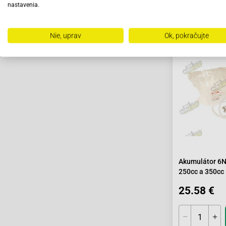
nastavenia.
Skladom
Nie, uprav
Ok, pokračujte
Akumulátor 6
250cc a 350cc
25.58 €