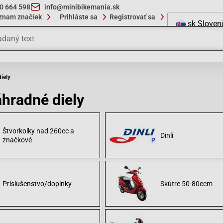
10 664 598
info@minibikemania.sk
znam značiek
Prihláste sa
Registrovať sa
sk
Sloven
iely
hradné diely
Štvorkolky nad 260cc a
Dinli
značkové
Príslušenstvo/doplnky
Skútre 50-80ccm