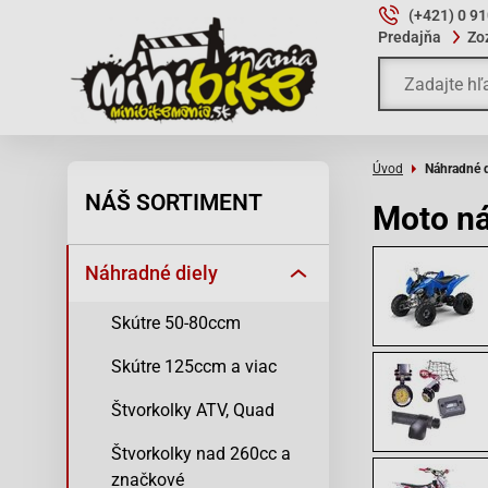
(+421) 0 9
Predajňa
Zo
Úvod
Náhradné d
NÁŠ SORTIMENT
Moto ná
Náhradné diely
Skútre 50-80ccm
Skútre 125ccm a viac
Štvorkolky ATV, Quad
Štvorkolky nad 260cc a
značkové