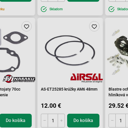
vku
Skladom
Sklad
stojaty 70cc
AS-ET25285 krúžky AM6 48mm
Blastre oc
enie
hliníková 
12.00 €
29.52 
Do košíka
Do košíka