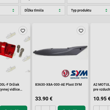
Dĺžka tlmiča
Typ produktu
0L-F Držiak
83630-X8A-000-AE Plast SYM
A2 MOTUL 
yvnej vidlice
pre vzduch
33.90 €
10.95 