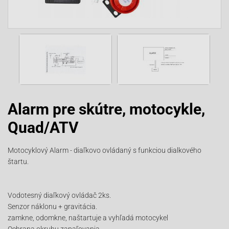
Alarm pre skútre, motocykle,
Quad/ATV
Motocyklový Alarm - diaľkovo ovládaný s funkciou dialkového
štartu.
Vodotesný diaľkový ovládač 2ks.
Senzor náklonu + gravitácia.
zamkne, odomkne, naštartuje a vyhľadá motocykel