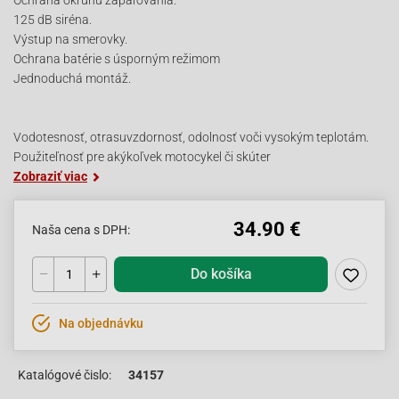
Ochrana okruhu zapaľovania.
125 dB siréna.
Výstup na smerovky.
Ochrana batérie s úsporným režimom
Jednoduchá montáž.
Vodotesnosť, otrasuvzdornosť, odolnosť voči vysokým teplotám.
Použiteľnosť pre akýkoľvek motocykel či skúter
Zobraziť viac
34.90 €
Naša cena s DPH:
Do košíka
Na objednávku
Katalógové čislo:
34157