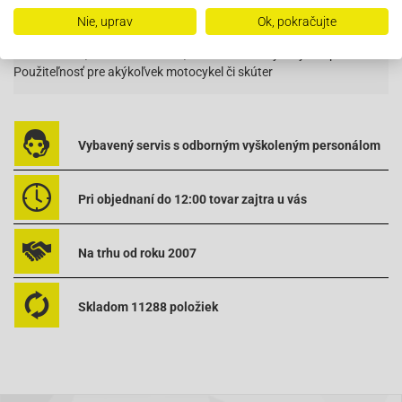
Ochrana batérie s úsporným režimom
Nie, uprav
Ok, pokračujte
Jednoduchá montáž.
Vodotesnosť, otrasuvzdornosť, odolnosť voči vysokým teplotám.
Použiteľnosť pre akýkoľvek motocykel či skúter
Vybavený servis s odborným vyškoleným personálom
Pri objednaní do 12:00 tovar zajtra u vás
Na trhu od roku 2007
Skladom 11288 položiek