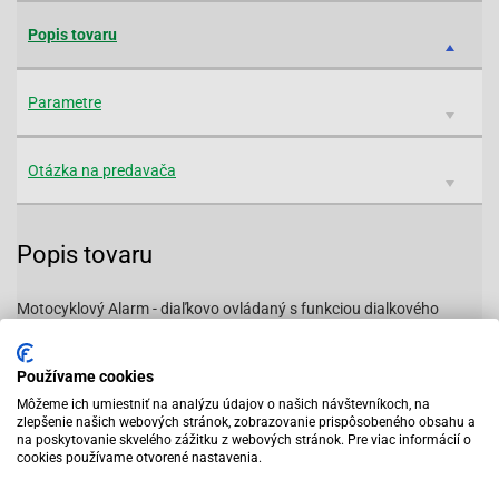
Popis tovaru
Parametre
Otázka na predavača
Popis tovaru
Motocyklový Alarm - diaľkovo ovládaný s funkciou dialkového
štartu.
Vodotesný diaľkový ovládač 2ks.
Používame cookies
Senzor náklonu + gravitácia.
Môžeme ich umiestniť na analýzu údajov o našich návštevníkoch, na
zamkne, odomkne, naštartuje a vyhľadá motocykel
zlepšenie našich webových stránok, zobrazovanie prispôsobeného obsahu a
Ochrana okruhu zapaľovania.
na poskytovanie skvelého zážitku z webových stránok. Pre viac informácií o
cookies používame otvorené nastavenia.
125 dB siréna.
Výstup na smerovky.