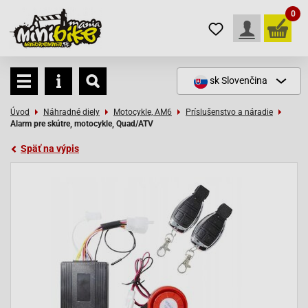
0
sk
Slovenčina
Úvod
Náhradné diely
Motocykle, AM6
Príslušenstvo a náradie
Alarm pre skútre, motocykle, Quad/ATV
Späť na výpis