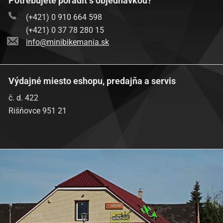
Potrebujete poradiť s objednávkou?
(+421) 0 910 664 598
(+421) 0 37 78 280 15
info@minibikemania.sk
Výdajné miesto eshopu, predajňa a servis
č. d. 422
Rišňovce 951 21