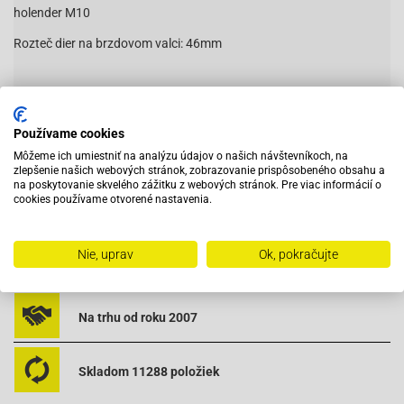
holender M10
Rozteč dier na brzdovom valci: 46mm
Používame cookies
ZKI3200
Môžeme ich umiestniť na analýzu údajov o našich návštevníkoch, na
zlepšenie našich webových stránok, zobrazovanie prispôsobeného obsahu a
na poskytovanie skvelého zážitku z webových stránok. Pre viac informácií o
cookies používame otvorené nastavenia.
Vybavený servis s odborným vyškoleným personálom
Nie, uprav
Ok, pokračujte
Pri objednaní do 12:00 tovar zajtra u vás
Na trhu od roku 2007
Skladom 11288 položiek