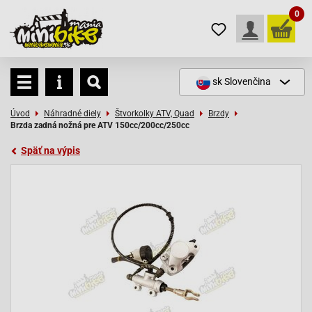
0
sk
Slovenčina
Úvod
Náhradné diely
Štvorkolky ATV, Quad
Brzdy
Brzda zadná nožná pre ATV 150cc/200cc/250cc
Späť na výpis