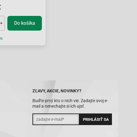
€
Do košíka
om
ZĽAVY, AKCIE, NOVINKY?
Buďte prvý kto o nich vie. Zadajte svoj e-
mail a nenechajte si ich ujsť.