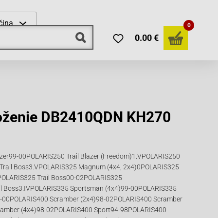
čina
0
0.00 €
loženie DB2410QDN KH270
azer99-00POLARIS250 Trail Blazer (Freedom)1.VPOLARIS250
 Trail Boss3.VPOLARIS325 Magnum (4x4, 2x4)0POLARIS325
POLARIS325 Trail Boss00-02POLARIS325
il Boss3.IVPOLARIS335 Sportsman (4x4)99-00POLARIS335
9-00POLARIS400 Scramber (2x4)98-02POLARIS400 Scramber
ramber (4x4)98-02POLARIS400 Sport94-98POLARIS400