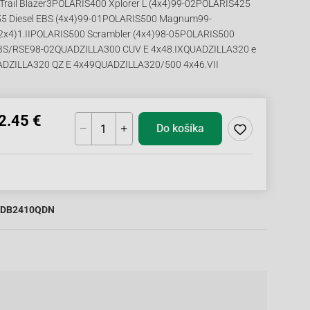
rail Blazer3POLARIS400 Xplorer L (4x4)99-02POLARIS425
55 Diesel EBS (4x4)99-01POLARIS500 Magnum99-
2x4)1.IIPOLARIS500 Scrambler (4x4)98-05POLARIS500
EBS/RSE98-02QUADZILLA300 CUV E 4x48.IXQUADZILLA320 e
QUADZILLA320 QZ E 4x49QUADZILLA320/500 4x46.VII
2.45 €
Do košíka
DB2410QDN