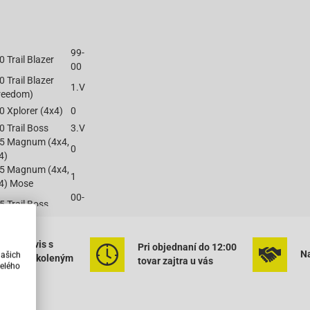
99-
0 Trail Blazer
00
0 Trail Blazer
1.V
reedom)
0 Xplorer (4x4)
0
0 Trail Boss
3.V
5 Magnum (4x4,
0
4)
5 Magnum (4x4,
1
4) Mose
00-
5 Trail Boss
02
5 Xpedition
0
0 Trail Boss
3.IV
ený servis s
Pri objednaní do 12:00
5 Sportsman
99-
Na
našich
rným vyškoleným
tovar zajtra u vás
x4)
00
elého
onálom
5
99-
ortsman/Worker
00
x4)