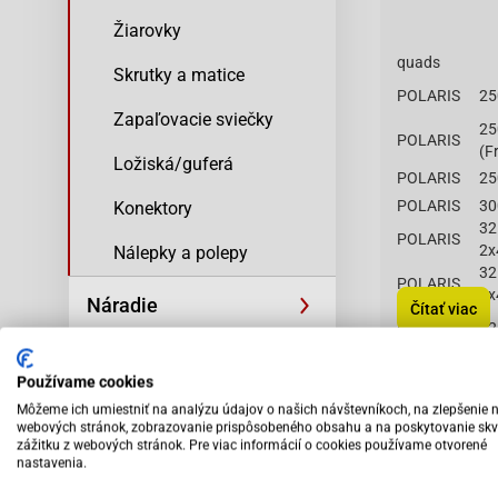
Žiarovky
quads
Skrutky a matice
POLARIS
25
Zapaľovacie sviečky
25
POLARIS
(F
Ložiská/guferá
POLARIS
25
POLARIS
30
Konektory
32
POLARIS
2x
Nálepky a polepy
32
POLARIS
2x
Náradie
Čítať viac
POLARIS
32
Príslušenstvo
POLARIS
32
Používame cookies
POLARIS
33
Vybav
33
Môžeme ich umiestniť na analýzu údajov o našich návštevníkoch, na zlepšenie 
odbo
POLARIS
Výpredaj
(4
webových stránok, zobrazovanie prispôsobeného obsahu a na poskytovanie skv
pers
zážitku z webových stránok. Pre viac informácií o cookies používame otvorené
33
nastavenia.
POLARIS
Sp
(4