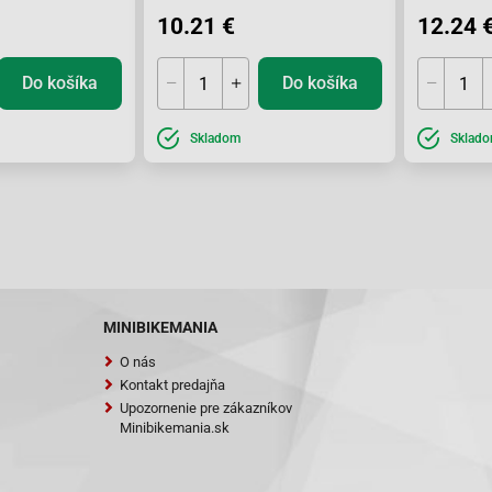
0
98-
10.21 €
12.24 
ortsman/Worker
02
x4) EBS/RSE
0 CUV E 4x4
8.IX
Do košíka
Do košíka
0 e 4�4/ e CVT
7.VIII
ght)
Skladom
Sklad
0 QZ E 4x4
9
0/500 4x4
6.VII
MINIBIKEMANIA
O nás
Kontakt predajňa
Upozornenie pre zákazníkov
Minibikemania.sk