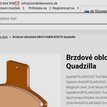
10 664 598
info@minibikemania.sk
znam značiek
Prihláste sa
Registrovať sa
sk
Sloven
e diely
Brzdové obloženie DB2410QDN KH270 Quadzilla
Brzdové ob
Quadzilla
quadsPOLARIS250 Trail Bl
Xplorer (4x4)0POLARIS300
Magnum (4x4, 2x4) Mose1
Xpedition0POLARIS330 Tra
Sportsman/Worker (4x4)9
(2x4/4x4)0POLARIS400 Sc