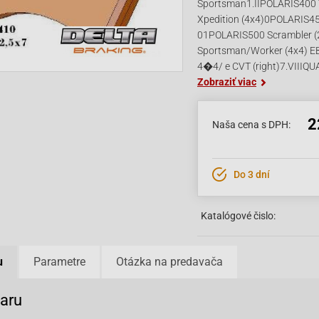
Sportsman1.IIPOLARIS400 T
Xpedition (4x4)0POLARIS4
01POLARIS500 Scrambler (
Sportsman/Worker (4x4) 
4�4/ e CVT (right)7.VIII
Zobraziť viac
2
Naša cena s DPH:
Do 3 dní
Katalógové čislo:
u
Parametre
Otázka na predavača
varu