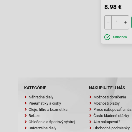
50
8.98 €
POLARIS
Sp
(4
QUADZILLA
30
32
QUADZILLA
(ri
Skladom
QUADZILLA
32
QUADZILLA
32
KATEGÓRIE
NAKUPUJTE U NÁS
Náhradné diely
Možnosti doručenia
Pneumatiky a disky
Možnosti platby
Oleje, filtre a kozmetika
Prečo nakupovať u nás
Reťaze
Často kladené otázky
Oblečenie a športový výstroj
Ako nakupovať?
Univerzálne diely
Obchodné podmienky