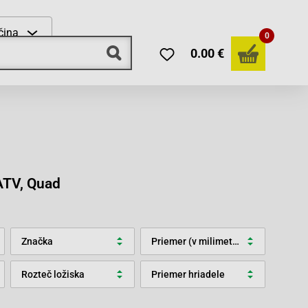
čina
0
0.00 €
ATV, Quad
Značka
Priemer (v milimetroch)
Rozteč ložiska
Priemer hriadele