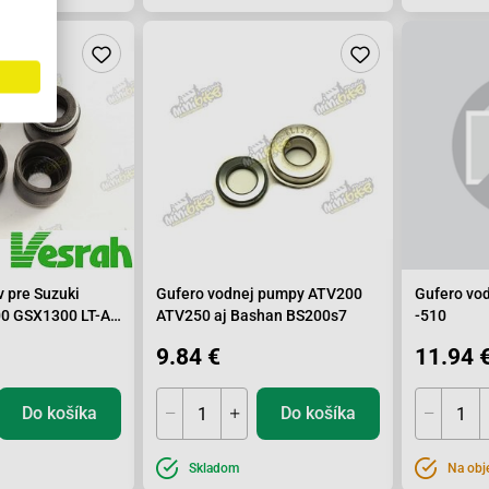
v pre Suzuki
Gufero vodnej pumpy ATV200
Gufero vo
0 GSX1300 LT-A
ATV250 aj Bashan BS200s7
-510
9.84 €
11.94 
Do košíka
Do košíka
Skladom
Na obj