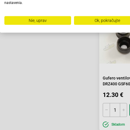
nastavenia.
Nie, uprav
Ok, pokračujte
Gufero ventilo
DRZ400 GSF60
LT-F
12.30 €
Skladom