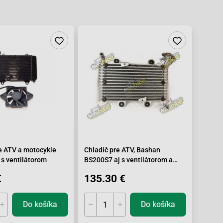
e ATV a motocykle
Chladič pre ATV, Bashan
s ventilátorom
BS200S7 aj s ventilátorom a
hadicami
€
135.30 €
Do košíka
Do košíka