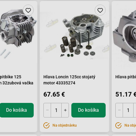
pitbike 125
Hlava Loncin 125cc stojatý
Hlava pitb
m 32zubová vačka
motor 43335274
67.65 €
51.17 
Do košíka
Do košíka
Na objednávku
Na obj