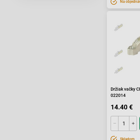
Na objedná
Držiak vačky 
022014
14.40 €
Skladom