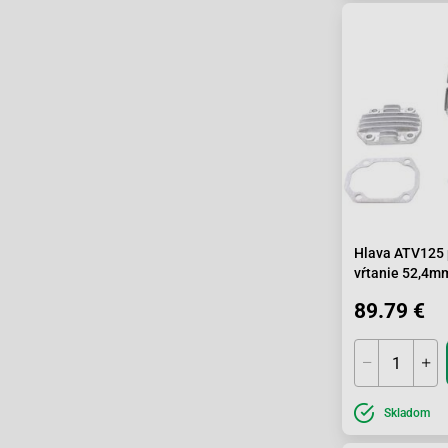
Hlava ATV125 
vŕtanie 52,4m
89.79 €
Skladom