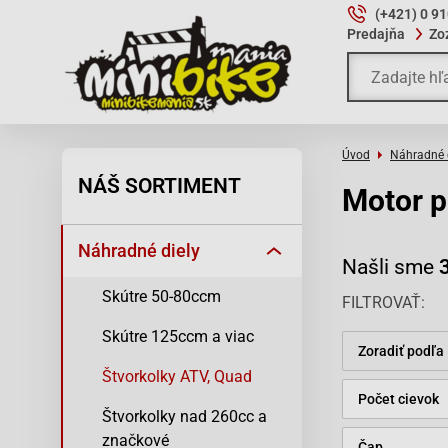
(+421) 0 9
Predajňa
Zo
Úvod
Náhradné 
NÁŠ SORTIMENT
Motor p
Náhradné diely
Našli sme
Skútre 50-80ccm
FILTROVAŤ
Skútre 125ccm a viac
Zoradiť podľa
Štvorkolky ATV, Quad
Počet cievok
Štvorkolky nad 260cc a
značkové
Čap