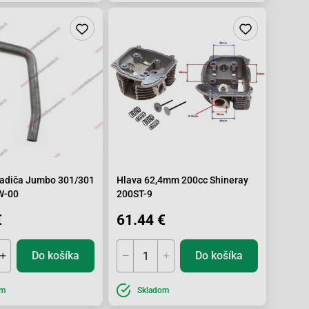
ladiča Jumbo 301/301
Hlava 62,4mm 200cc Shineray
W-00
200ST-9
€
61.44 €
Do košíka
Do košíka
om
Skladom