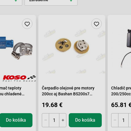
mač teploty
Čerpadlo olejové pre motory
Chladič pr
ou chladené
200cc aj Bashan BS200s7
200/250cc 
37zubov
19.68 €
65.81 
Do košíka
Do košíka