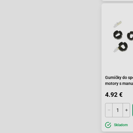
Gumičky do spo
motory s manu
prevodovkou
4.92 €
Skladom