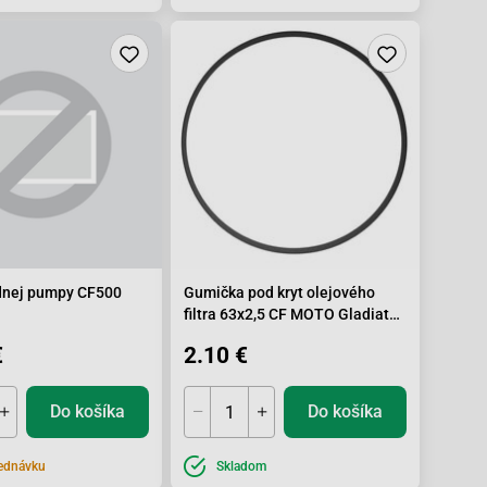
dnej pumpy CF500
Gumička pod kryt olejového
filtra 63x2,5 CF MOTO Gladiator
X450/X520/X550/X8/Z8, 0800-
€
2.10 €
014003
Do košíka
Do košíka
ednávku
Skladom