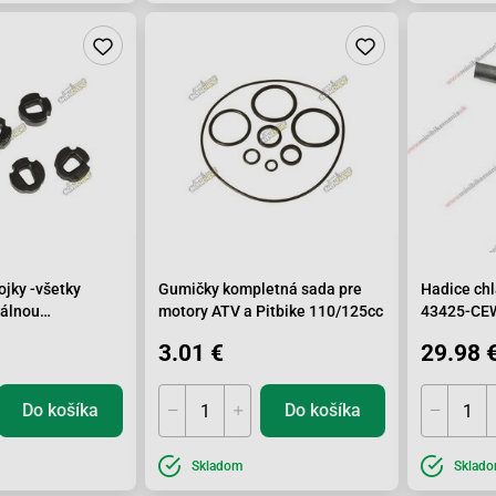
jky -všetky
Gumičky kompletná sada pre
Hadice ch
álnou
motory ATV a Pitbike 110/125cc
43425-CE
3.01 €
29.98 
Do košíka
Do košíka
Skladom
Sklad