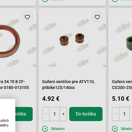
 54 70 8 CF-
Gufero ventilov pre ATV110,
Gufero ven
or 0180-013105
pitbike125/140cc
CG200-250
4.92 €
5.10 €
Do košíka
Do košíka
našich
elého
vku
Skladom
Sklad