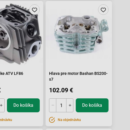
ike ATV LF86
Hlava pre motor Bashan BS200-
s7
€
102.09 €
Do košíka
Do košíka
ednávku
Na objednávku