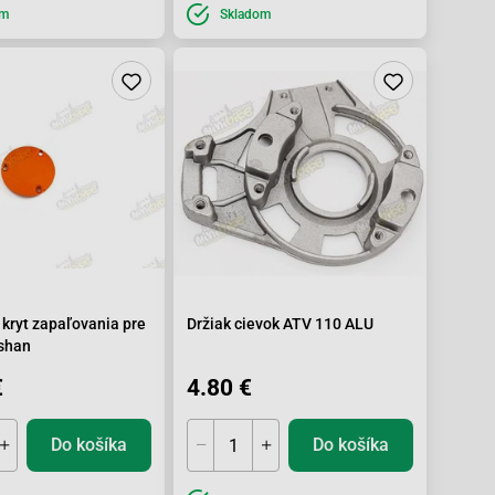
om
Skladom
kryt zapaľovania pre
Držiak cievok ATV 110 ALU
shan
€
4.80 €
Do košíka
Do košíka