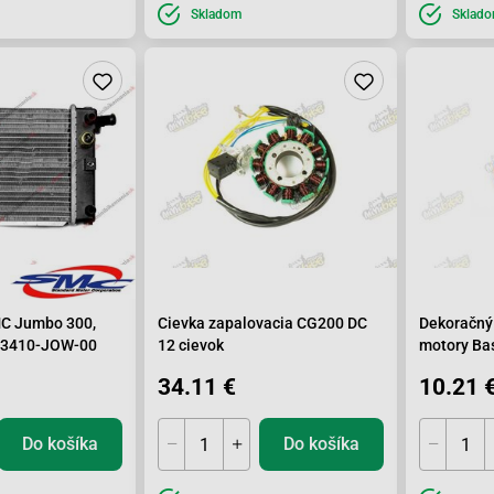
Skladom
Sklad
MC Jumbo 300,
Cievka zapalovacia CG200 DC
Dekoračný 
 43410-JOW-00
12 cievok
motory Ba
34.11 €
10.21 
Do košíka
Do košíka