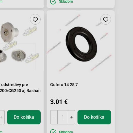
om
Skladom
a odstredivý pre
Gufero 14 28 7
200/CG250 aj Bashan
3.01 €
Do košíka
Do košíka
om
Skladom