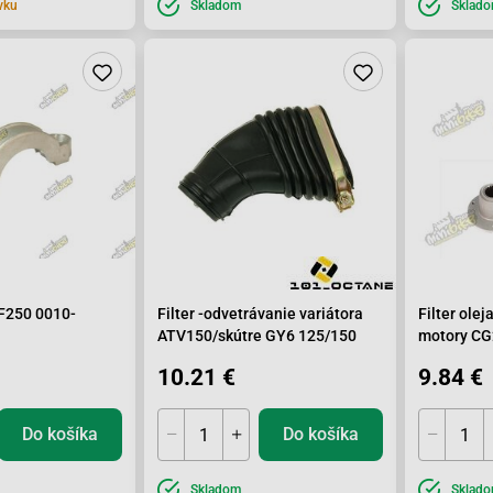
vku
Skladom
Sklad
CF250 0010-
Filter -odvetrávanie variátora
Filter olej
ATV150/skútre GY6 125/150
motory CG
10.21 €
9.84 €
Do košíka
Do košíka
Skladom
Sklad