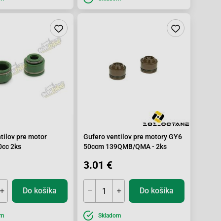
tilov pre motor
Gufero ventilov pre motory GY6
cc 2ks
50ccm 139QMB/QMA - 2ks
3.01 €
Do košíka
Do košíka
om
Skladom