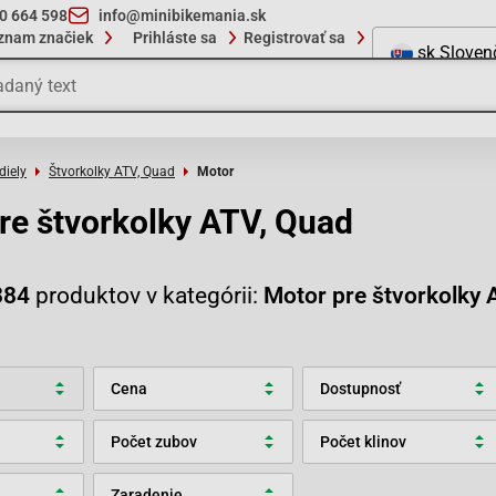
10 664 598
info@minibikemania.sk
znam značiek
Prihláste sa
Registrovať sa
sk
Sloven
diely
Štvorkolky ATV, Quad
Motor
re štvorkolky ATV, Quad
384
produktov v kategórii:
Motor pre štvorkolky 
Cena
Dostupnosť
Počet zubov
Počet klinov
Zaradenie