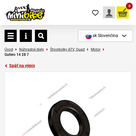
0
sk
Slovenčina
Úvod
Náhradné diely
Štvorkolky ATV, Quad
Motor
Gufero 14 28 7
Späť na výpis