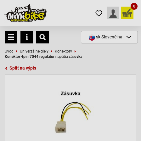
0
sk
Slovenčina
Úvod
Univerzálne diely
Konektory
Konektor 4pin 7044 regulátor napätia zásuvka
Späť na výpis