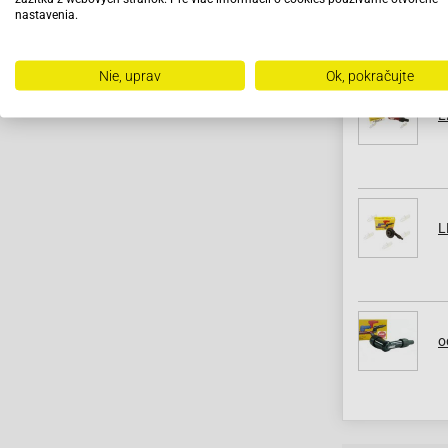
L
nastavenia.
Nie, uprav
Ok, pokračujte
L
L
o