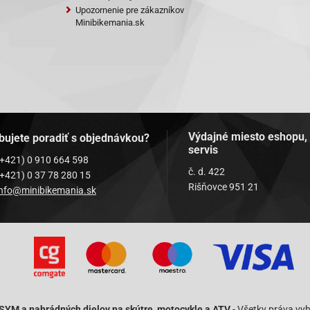
Upozornenie pre zákazníkov
Minibikemania.sk
Výdajné miesto eshopu,
bujete poradiť s objednávkou?
servis
(+421) 0 910 664 598
č. d. 422
(+421) 0 37 78 280 15
Rišňovce 951 21
info@minibikemania.sk
 SYM a nahrádných dielov na skútre, motocykle a ATV
- Všetky práva vy