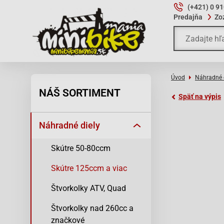
(+421) 0 9
Predajňa
Zo
Úvod
Náhradné 
NÁŠ SORTIMENT
Späť na výpis
Náhradné diely
Skútre 50-80ccm
Skútre 125ccm a viac
Štvorkolky ATV, Quad
Štvorkolky nad 260cc a
značkové