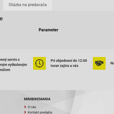
Otázka na predavača
e
Parameter
ený servis s
Pri objednaní do 12:00
Na
rným vyškoleným
tovar zajtra u vás
onálom
MINIBIKEMANIA
O nás
Kontakt predajňa