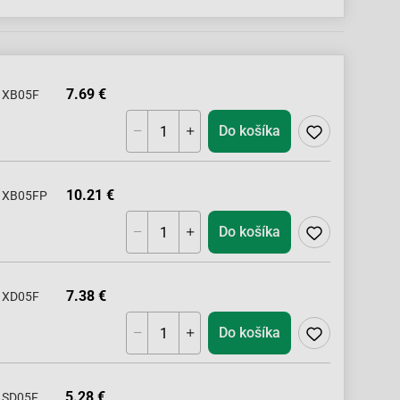
7.69 €
XB05F
Do košíka
10.21 €
XB05FP
Do košíka
7.38 €
XD05F
Do košíka
5.28 €
SD05F