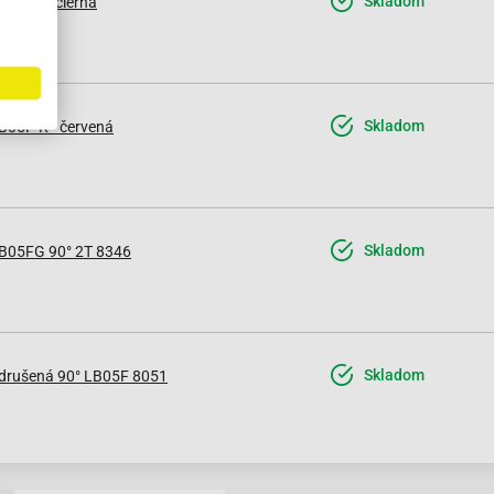
Skladom
B05FP - čierna
Skladom
B05F-R - červená
Skladom
B05FG 90° 2T 8346
Skladom
drušená 90° LB05F 8051