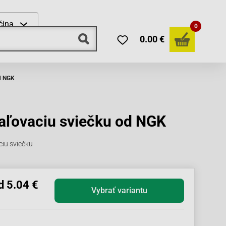
čina
0
0.00 €
od NGK
paľovaciu sviečku od NGK
iu sviečku
d 5.04 €
Vybrať variantu