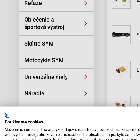
Reťaze
Oblečenie a
športová výstroj
S
Skútre SYM
Motocykle SYM
L
Univerzálne diely
Náradie
L
Príslušenstvo
Používame cookies
Výpredaj
Môžeme ich umiestniť na analýzu údajov o našich návštevníkoch, na zlepšenie 
webových stránok, zobrazovanie prispôsobeného obsahu a na poskytovanie skv
zážitku z webových stránok. Pre viac informácií o cookies používame otvorené