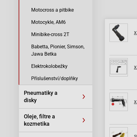
Motocross a pitbike
Motocykle, AM6
X
Minibike-cross 2T
Babetta, Pionier, Simson,
Jawa Betka
Elektrokolobežky
X
Příslušenství/doplňky
Pneumatiky a
disky
X
Oleje, filtre a
kozmetika
S