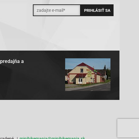
 predajňa a
hradené. |
minibikemania@minibikemania.sk