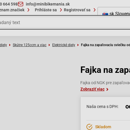
10 664 598
info@minibikemania.sk
znam značiek
Prihláste sa
Registrovať sa
sk
Sloven
diely
Skútre 125ccm a viac
Elektrické diely
Fajka na zapaľovaciu sviečku 
Fajka na za
Fajka od NGK pre zapaľovac
Zobraziť viac
o
Naša cena s DPH:
Skladom