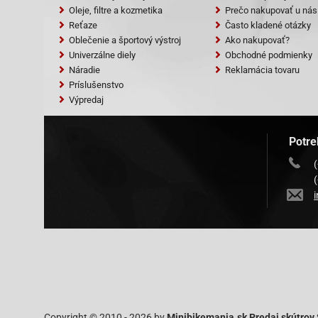
Oleje, filtre a kozmetika
Prečo nakupovať u nás
Reťaze
Často kladené otázky
Oblečenie a športový výstroj
Ako nakupovať?
Univerzálne diely
Obchodné podmienky
Náradie
Reklamácia tovaru
Príslušenstvo
Výpredaj
Potre
Copyright © 2010 - 2026 by
Minibikemania.sk Predaj skútrov