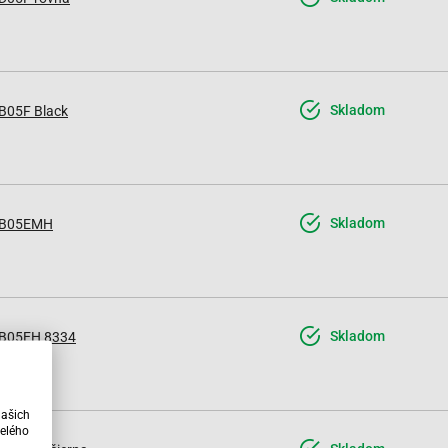
Skladom
B05F Black
Skladom
B05EMH
Skladom
B05EH 8334
našich
elého