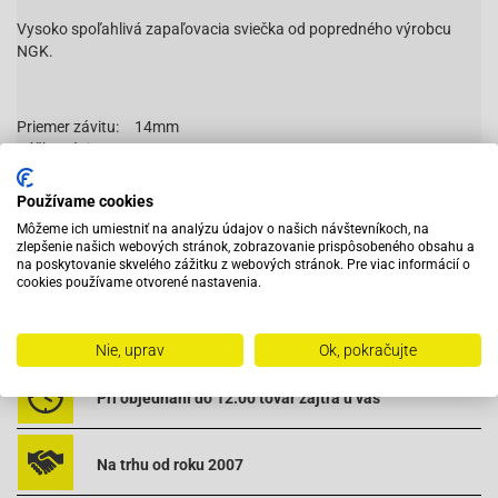
Vysoko spoľahlivá zapaľovacia sviečka od popredného výrobcu
NGK.
Priemer závitu:
14mm
Výška závitu:
12,7mm
Priemer klúča:
20,8mm
Používame cookies
Môžeme ich umiestniť na analýzu údajov o našich návštevníkoch, na
zlepšenie našich webových stránok, zobrazovanie prispôsobeného obsahu a
na poskytovanie skvelého zážitku z webových stránok. Pre viac informácií o
cookies používame otvorené nastavenia.
Vybavený servis s odborným vyškoleným personálom
Nie, uprav
Ok, pokračujte
Pri objednaní do 12:00 tovar zajtra u vás
Na trhu od roku 2007