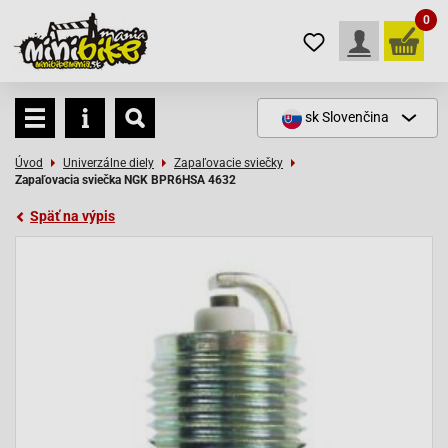
0
sk
Slovenčina
Úvod
Univerzálne diely
Zapaľovacie sviečky
Zapaľovacia sviečka NGK BPR6HSA 4632
Späť na výpis