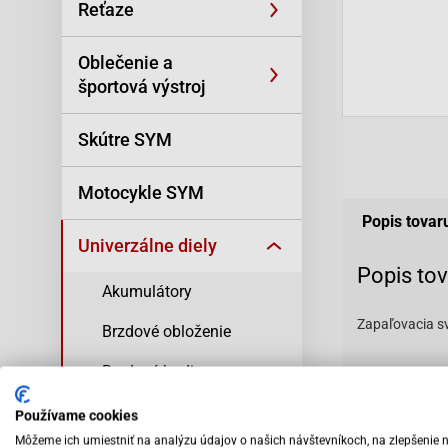
Reťaze
Oblečenie a
športová výstroj
Skútre SYM
Motocykle SYM
Popis tovar
Univerzálne diely
Popis to
Akumulátory
Zapaľovacia s
Brzdové obloženie
Brzdové hadice a
Priemer závitu
príslušenstvo
Výška závitu:
Používame cookies
Priemer klúča:
Rukoväte ProGrip
Môžeme ich umiestniť na analýzu údajov o našich návštevníkoch, na zlepšenie 