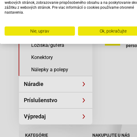
Odrušenie:
webových stránok, zobrazovanie prispôsobeného obsahu a na poskytovanie skv
Teplota:
zážitku z webových stránok. Pre viac informácií o cookies používame otvorené
Žiarovky
nastavenia.
Iridium:
Skrutky a matice
Nie, uprav
Ok, pokračujte
Zapaľovacie sviečky
Vybav
odbo
Ložiská/guferá
pers
Konektory
Nálepky a polepy
Náradie
Príslušenstvo
Výpredaj
KATEGÓRIE
NAKUPUJTE U NÁS