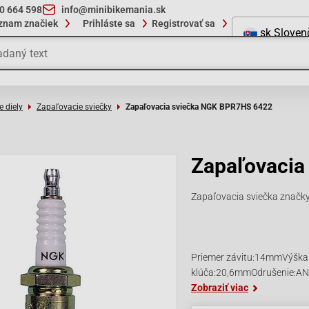
10 664 598
info@minibikemania.sk
znam značiek
Prihláste sa
Registrovať sa
sk
Sloven
e diely
Zapaľovacie sviečky
Zapaľovacia sviečka NGK BPR7HS 6422
Zapaľovacia
Zapaľovacia sviečka znač
Priemer závitu:14mmVýška
klúča:20,6mmOdrušenie:AN
Zobraziť viac