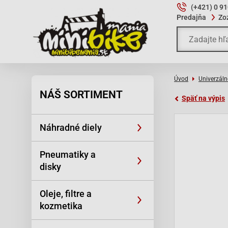
(+421) 0 9
Predajňa
Zo
Úvod
Univerzáln
NÁŠ SORTIMENT
Späť na výpis
Náhradné diely
Pneumatiky a
disky
Oleje, filtre a
kozmetika