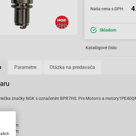
4
Naša cena s DPH:
Skladom
Katalógové čislo:
u
Parametre
Otázka na predavača
varu
viečka značky NGK s označením BPR7HS. Pre Motorro a motory1PE40Q
:
14mm
12,7mm
20,6mm
našich