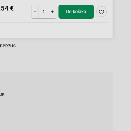
.54 €
Do košíka
BPR7HS
MB.