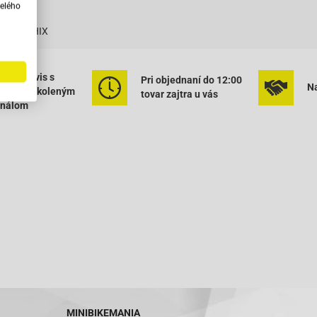
ANO
elého
7
BPR7HIX
ený servis s
Pri objednaní do 12:00
Na
rným vyškoleným
tovar zajtra u vás
onálom
MINIBIKEMANIA