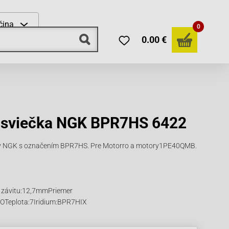
čina
0
0.00 €
 sviečka NGK BPR7HS 6422
ky NGK s označením BPR7HS. Pre Motorro a motory1PE40QMB.
 závitu:12,7mmPriemer
OTeplota:7Iridium:BPR7HIX