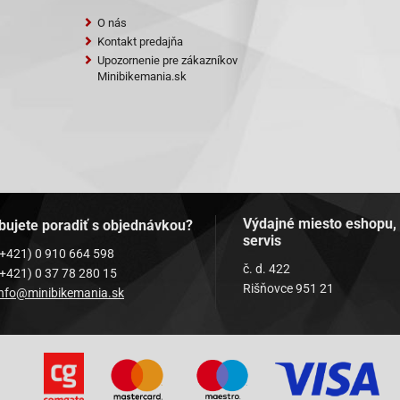
O nás
Kontakt predajňa
Upozornenie pre zákazníkov
Minibikemania.sk
Výdajné miesto eshopu,
bujete poradiť s objednávkou?
servis
(+421) 0 910 664 598
č. d. 422
(+421) 0 37 78 280 15
Rišňovce 951 21
info@minibikemania.sk