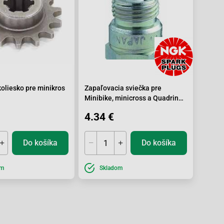
oliesko pre minikros
Zapaľovacia sviečka pre
Minibike, minicross a Quadrino
2T BM6F
4.34 €
Do košíka
Do košíka
om
Skladom