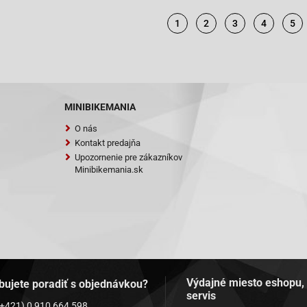
1
2
3
4
5
MINIBIKEMANIA
O nás
Kontakt predajňa
Upozornenie pre zákazníkov
Minibikemania.sk
Výdajné miesto eshopu,
bujete poradiť s objednávkou?
servis
(+421) 0 910 664 598