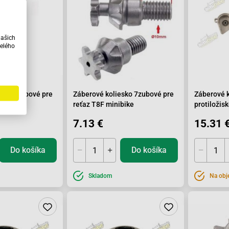
našich
elého
esko 7zubové pre
Záberové koliesko 7zubové pre
Záberové k
bike
reťaz T8F minibike
protiložis
7.13 €
15.31 
Do košíka
Do košíka
Skladom
Na obj