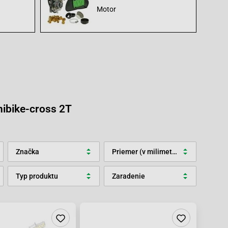
Motor
nibike-cross 2T
Značka
Priemer (v milimetroch)
Typ produktu
Zaradenie