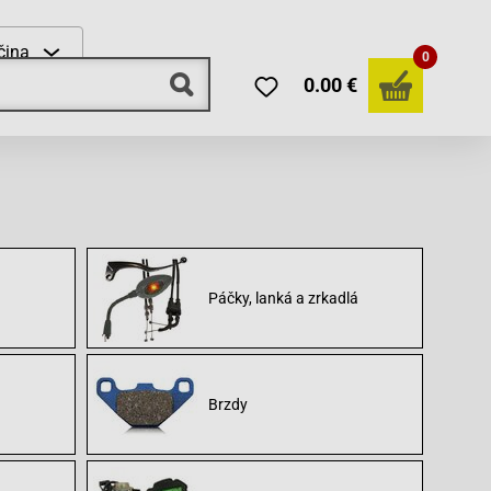
čina
0
0.00 €
Páčky, lanká a zrkadlá
Brzdy