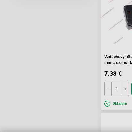
Vzduchový filt
minicros moli
7.38 €
Skladom