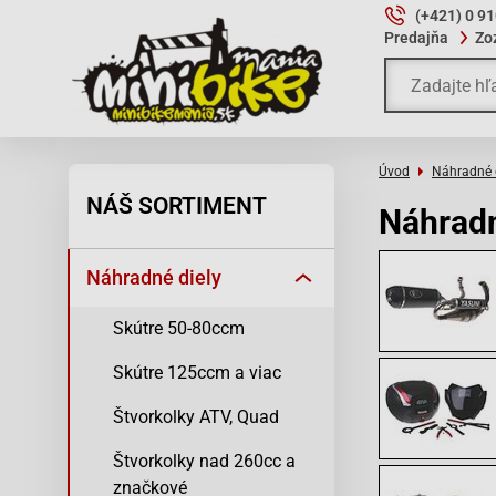
(+421) 0 9
Predajňa
Zo
Úvod
Náhradné 
NÁŠ SORTIMENT
Náhradn
Náhradné diely
Skútre 50-80ccm
Skútre 125ccm a viac
Štvorkolky ATV, Quad
Štvorkolky nad 260cc a
značkové