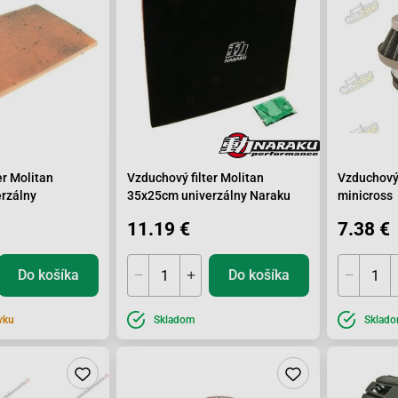
er Molitan
Vzduchový filter Molitan
Vzduchový 
rzálny
35x25cm univerzálny Naraku
minicross
11.19 €
7.38 €
Do košíka
Do košíka
vku
Skladom
Sklad