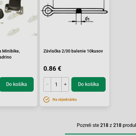
 Minibike,
Závlačka 2/30 balenie 10kusov
adrino
0.86 €
Do košíka
Do košíka
Na objednávku
Pozreli ste
218
z
218
produ