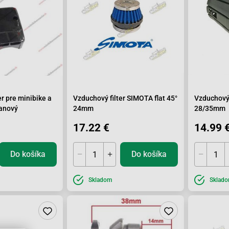
er pre minibike a
Vzduchový filter SIMOTA flat 45°
Vzduchový 
tanový
24mm
28/35mm
17.22 €
14.99 
Do košíka
Do košíka
Skladom
Sklad