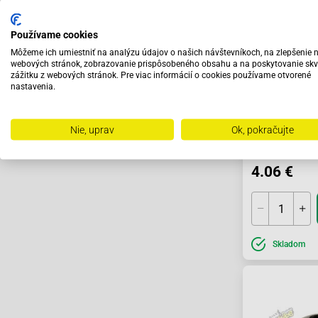
Používame cookies
Môžeme ich umiestniť na analýzu údajov o našich návštevníkoch, na zlepšenie 
webových stránok, zobrazovanie prispôsobeného obsahu a na poskytovanie skv
zážitku z webových stránok. Pre viac informácií o cookies používame otvorené
nastavenia.
Nie, uprav
Ok, pokračujte
Záberové koli
reťaz 25H mini
4.06 €
Skladom