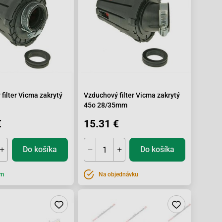
filter Vicma zakrytý
Vzduchový filter Vicma zakrytý
45o 28/35mm
€
15.31 €
Do košíka
Do košíka
om
Na objednávku