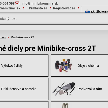
10 664 598
info@minibikemania.sk
znam značiek
Prihláste sa
Registrovať sa
sk
Sloven
diely
Minibike-cross 2T
é diely pre Minibike-cross 2T
Výfukové diely
Oleje a chémia
Príslušenstvo a náradie
Podvozok a rám