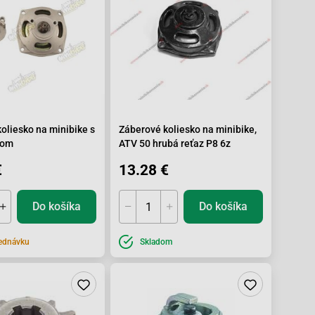
oliesko na minibike s
Záberové koliesko na minibike,
kom
ATV 50 hrubá reťaz P8 6z
€
13.28 €
Do košíka
Do košíka
ednávku
Skladom