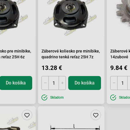
sko pre minibike,
Záberové koliesko pre minibike,
Záberové k
 reťaz 25H 6z
quadrino tenká reťaz 25H 7z
14zubové
13.28 €
9.84 €
Do košíka
Do košíka
Skladom
Sklad