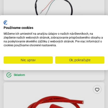
Používame cookies
Môžeme ich umiestniť na analýzu údajov o našich návštevníkoch, na
zlepšenie našich webových stránok, zobrazovanie prispôsobeného obsahu a
Vypínač ON/OFF minicross, Pitbike, DirtCross
na poskytovanie skvelého zážitku z webových stránok. Pre viac informácií o
cookies používame otvorené nastavenia.
7.90 €
Nie, uprav
Ok, pokračujte
Do košíka
Skladom