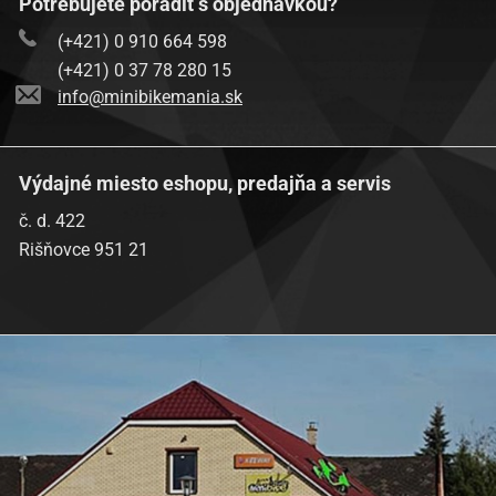
Potrebujete poradiť s objednávkou?
(+421) 0 910 664 598
(+421) 0 37 78 280 15
info@minibikemania.sk
Výdajné miesto eshopu, predajňa a servis
č. d. 422
Rišňovce 951 21