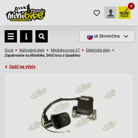
0
sk
Slovenčina
Úvod
Náhradné diely
Minibike-cross 2T
Elektrické diely
Zapalovanie na Minibike, DirtCross a Quadrino
Späť na výpis