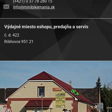
(+421) 0 37 78 280 15
info@minibikemania.sk
Výdajné miesto eshopu, predajňa a servis
č. d. 422
Rišňovce 951 21