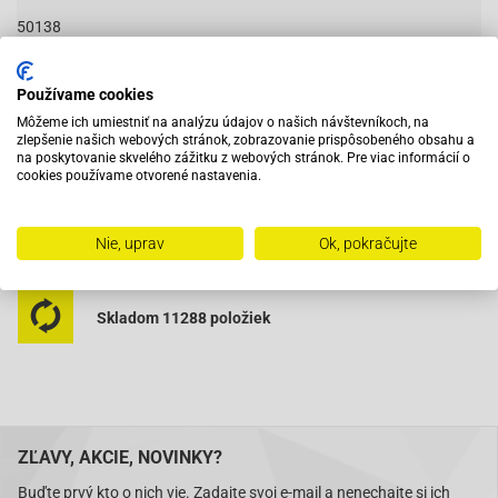
50138
Používame cookies
Vybavený servis s odborným vyškoleným personálom
Môžeme ich umiestniť na analýzu údajov o našich návštevníkoch, na
zlepšenie našich webových stránok, zobrazovanie prispôsobeného obsahu a
na poskytovanie skvelého zážitku z webových stránok. Pre viac informácií o
cookies používame otvorené nastavenia.
Pri objednaní do 12:00 tovar zajtra u vás
Nie, uprav
Ok, pokračujte
Na trhu od roku 2007
Skladom 11288 položiek
ZĽAVY, AKCIE, NOVINKY?
Buďte prvý kto o nich vie. Zadajte svoj e-mail a nenechajte si ich