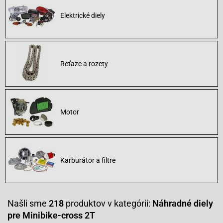
Elektrické diely
Reťaze a rozety
Motor
Karburátor a filtre
Našli sme
218
produktov v kategórii:
Náhradné diely
pre Minibike-cross 2T