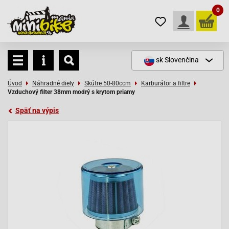
0
sk
Slovenčina
Úvod
Náhradné diely
Skútre 50-80ccm
Karburátor a filtre
Vzduchový filter 38mm modrý s krytom priamy
Späť na výpis