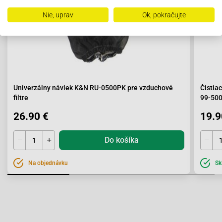
Nie, uprav
Ok, pokračujte
Univerzálny návlek K&N RU-0500PK pre vzduchové
Čistia
filtre
99-50
26.90 €
19.9
Do košíka
Na objednávku
Sk