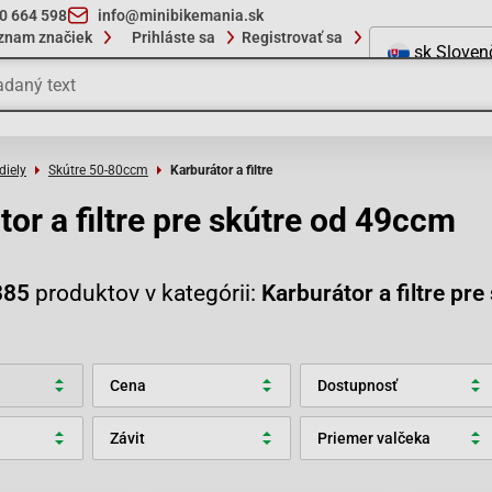
10 664 598
info@minibikemania.sk
znam značiek
Prihláste sa
Registrovať sa
sk
Sloven
diely
Skútre 50-80ccm
Karburátor a filtre
tor a filtre pre skútre od 49ccm
385
produktov v kategórii:
Karburátor a filtre pr
Cena
Dostupnosť
Závit
Priemer valčeka