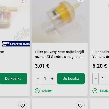
8mm
Filter palivový 6mm najbežnejší
Filter pal
rozmer ATV, skútre s magnetom
Yamaha 
3.01 €
6.20 €
Do košíka
Do košíka
Skladom
Sklad