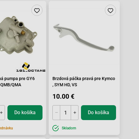
ná pumpa pre GY6
Brzdová páčka pravá pre Kymco
9QMB/QMA
, SYM HD, VS
10.00 €
Do košíka
Do košíka
ednávku
Skladom