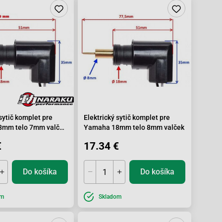
 sytič komplet pre
Elektrický sytič komplet pre
mm telo 7mm valček
Yamaha 18mm telo 8mm valček
€
17.34 €
Do košíka
Do košíka
om
Skladom