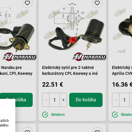
č Naraku pre
Elektrický sytič pre 2-taktné
Elektrický 
kuni, CPI, Keeway
karburátory CPI, Keeway a iné
Aprilia C
50QT, Wal
22.51 €
16.36 
Do košíka
Do košíka
Skladom
Sklad
našich
elého