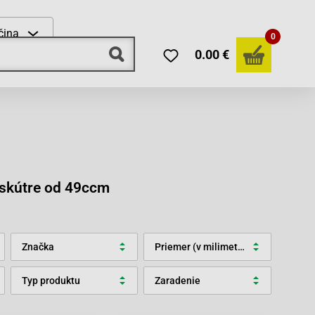
čina
0
0.00 €
e skútre od 49ccm
Značka
Priemer (v milimetroch)
Typ produktu
Zaradenie