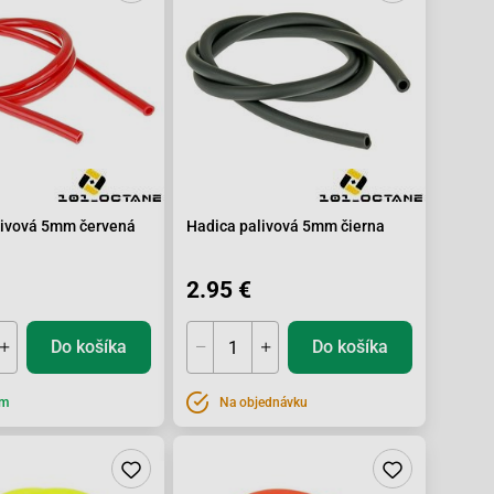
livová 5mm červená
Hadica palivová 5mm čierna
2.95 €
Do košíka
Do košíka
om
Na objednávku