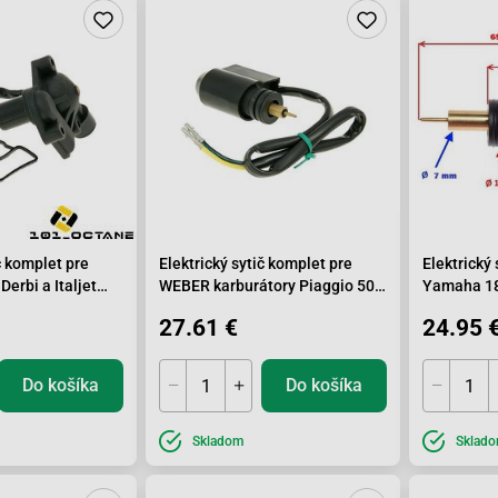
č komplet pre
Elektrický sytič komplet pre
Elektrický
Derbi a Italjet
WEBER karburátory Piaggio 50,
Yamaha 18
125
Walbro
27.61 €
24.95 
Do košíka
Do košíka
Skladom
Sklad