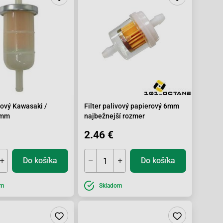
ivový Kawasaki /
Filter palivový papierový 6mm
8mm
najbežnejší rozmer
2.46 €
Do košíka
Do košíka
om
Skladom