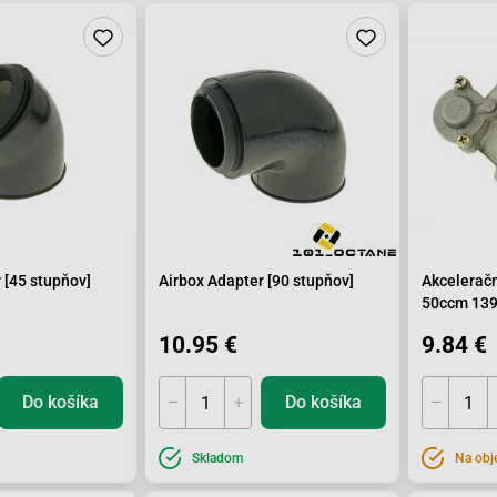
 [45 stupňov]
Airbox Adapter [90 stupňov]
Akcelerač
50ccm 13
10.95 €
9.84 €
Do košíka
Do košíka
Skladom
Na obj