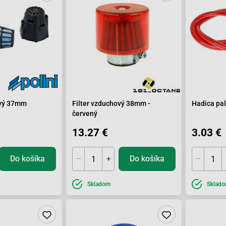
ový 37mm
Filter vzduchový 38mm -
Hadica pa
červený
13.27 €
3.03 €
Do košíka
Do košíka
Skladom
Sklad