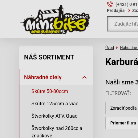
(+421) 0 9
Predajňa
Zo
Úvod
Náhradné 
NÁŠ SORTIMENT
Karburá
Náhradné diely
Našli sme
Skútre 50-80ccm
FILTROVAŤ
Skútre 125ccm a viac
Zoradiť podľa
Štvorkolky ATV, Quad
Priemer filtra
Štvorkolky nad 260cc a
značkové