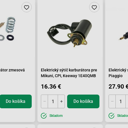
rátor zmesová
Elektrický sýtič karburátora pre
Elektrický
Mikuni, CPI, Keeway 1E40QMB
Piaggio
16.36 €
27.90 
Do košíka
Do košíka
Skladom
Sklad