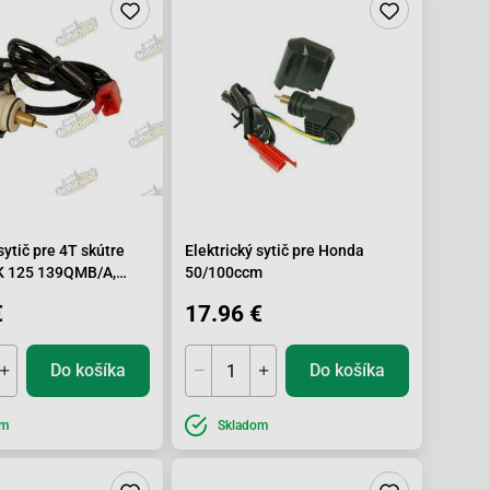
sytič pre 4T skútre
Elektrický sytič pre Honda
VK 125 139QMB/A,
50/100ccm
bro
€
17.96 €
Do košíka
Do košíka
om
Skladom