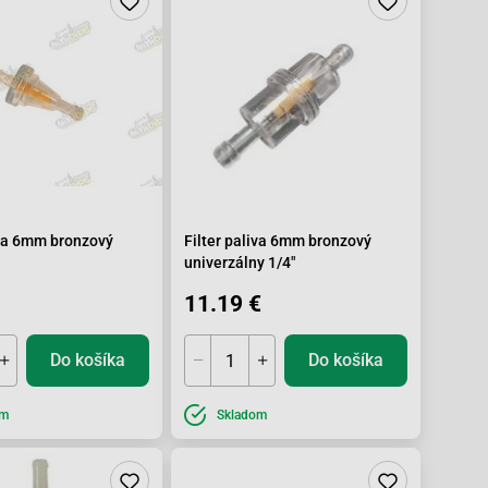
iva 6mm bronzový
Filter paliva 6mm bronzový
univerzálny 1/4"
11.19 €
Do košíka
Do košíka
om
Skladom