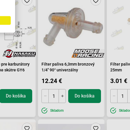
č pre karburátory
Filter paliva 6,3mm bronzový
Filter pal
ske skútre GY6
1/4" 90° univerzálny
25mm
12.24 €
3.01 €
Do košíka
Do košíka
Skladom
Sklad