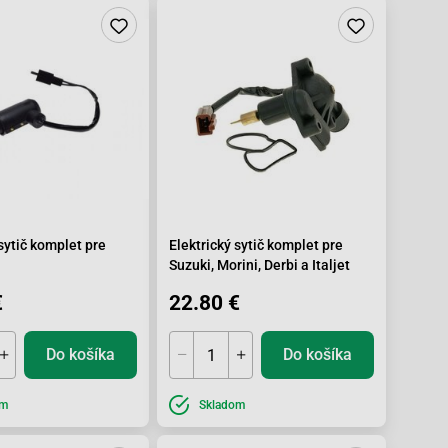
 sytič komplet pre
Elektrický sytič komplet pre
Suzuki, Morini, Derbi a Italjet
€
22.80 €
Do košíka
Do košíka
om
Skladom