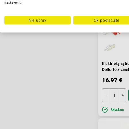
nastavenia.
Nie, uprav
Ok, pokračujte
Elektrický syti
Dellorto a čin
16.97 €
Skladom