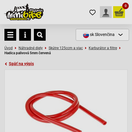
0
sk
Slovenčina
Úvod
Náhradné diely
Skútre 125ccm a viac
Karburátor a filtre
Hadica palivová 5mm červená
Späť na výpis