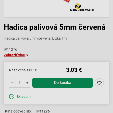
Hadica palivová 5mm červená
Hadica palivová 5mm červená. Dĺžka 1m.
IP11276
Zobraziť viac
3.03 €
Naša cena s DPH:
Do košíka
Skladom
Katalógové čislo:
IP11276