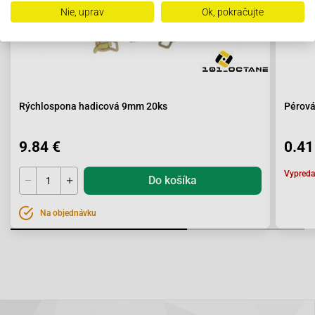
Nie, uprav
Ok, pokračujte
Rýchlospona hadicová 9mm 20ks
Pérová
9.84 €
0.41
Vypred
Do košíka
Na objednávku