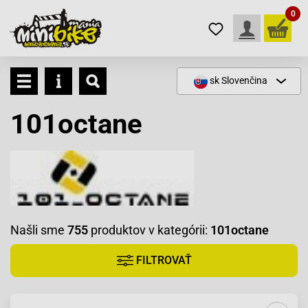
0
sk
Slovenčina
101octane
Našli sme
755
produktov v kategórii:
101octane
FILTROVAŤ