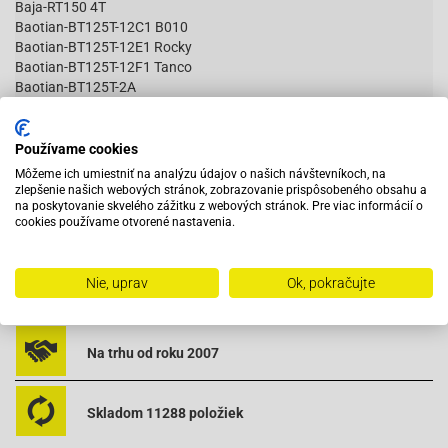
Baja-RT150 4T
Baotian-BT125T-12C1 B010
Baotian-BT125T-12E1 Rocky
Baotian-BT125T-12F1 Tanco
Baotian-BT125T-2A
Baotian-BT125T-2B2
Baotian-BT125T-3A2
Čítať viac
Baotian-BT125T-3A4
Používame cookies
Baotian-BT125T-3B6
Môžeme ich umiestniť na analýzu údajov o našich návštevníkoch, na
Baotian-BT125T-8A
zlepšenie našich webových stránok, zobrazovanie prispôsobeného obsahu a
na poskytovanie skvelého zážitku z webových stránok. Pre viac informácií o
Baotian-BT125T-8B
cookies používame otvorené nastavenia.
Fly Scooters-IL Bello 150 4T
Vybavený servis s odborným vyškoleným personálom
Gorilla Motor Works-Black Jack II 150 4T
Jonway-150T-28 4T
Nie, uprav
Ok, pokračujte
Jonway-Delta 150 4T
Pri objednaní do 12:00 tovar zajtra u vás
Kreidler-RMC D125
Kreidler-RMC F125
Lance-Venice ZN150T-20 150 4T
Na trhu od roku 2007
Lance-Vintage 150 4T
Longjia-LJ125T-A
Massimo-SL150-18B 150 4T
Skladom 11288 položiek
Moto Zeta-Rally 125
Motorro-Storm 125