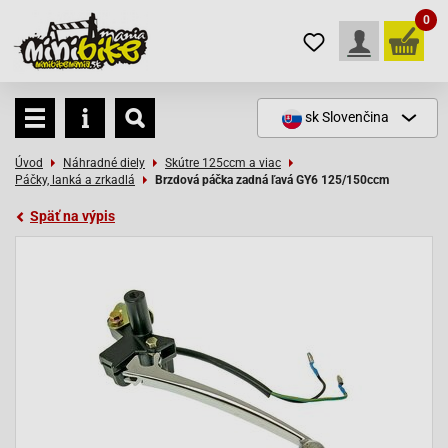
0
sk
Slovenčina
Úvod
Náhradné diely
Skútre 125ccm a viac
Páčky, lanká a zrkadlá
Brzdová páčka zadná ľavá GY6 125/150ccm
Späť na výpis