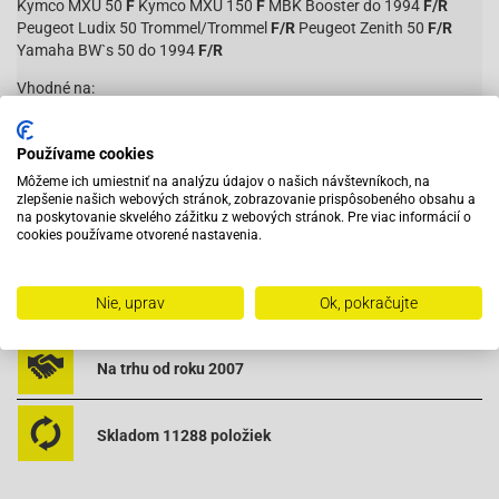
Kymco MXU 50
F
Kymco MXU 150
F
MBK Booster do 1994
F/R
Peugeot Ludix 50 Trommel/Trommel
F/R
Peugeot Zenith 50
F/R
Yamaha BW`s 50 do 1994
F/R
Vhodné na:
Čítať viac
Používame cookies
AGM-GMX 450 QM50QT-6A
Môžeme ich umiestniť na analýzu údajov o našich návštevníkoch, na
AGM-GMX 500 QM50QT-6A(A)
zlepšenie našich webových stránok, zobrazovanie prispôsobeného obsahu a
Adly (Her Chee)-Silver Fox
na poskytovanie skvelého zážitku z webových stránok. Pre viac informácií o
Adly (Her Chee)-TB 50 (Thunder Bike)
Vybavený servis s odborným vyškoleným personálom
cookies používame otvorené nastavenia.
Aprilia-Amico 50 91-92
Aprilia-Amico 50 93-
Aprilia-Amico 50 GL
Pri objednaní do 12:00 tovar zajtra u vás
Nie, uprav
Ok, pokračujte
Aprilia-Amico Sport 50
Aprilia-Gulliver 50 AC
Aprilia-Gulliver 50 LC
Na trhu od roku 2007
Aprilia-Rally 50 AC
Aprilia-Rally 50 LC
Aprilia-SR 50 AC -94
Skladom 11288 položiek
Aprilia-SR 50 AC 94-97
Aprilia-SR 50 LC 94-97
Aprilia-SR 50 Netscaper