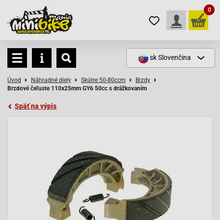
0
sk
Slovenčina
Úvod
Náhradné diely
Skútre 50-80ccm
Brzdy
Brzdové čeľuste 110x25mm GY6 50cc s drážkovaním
Späť na výpis