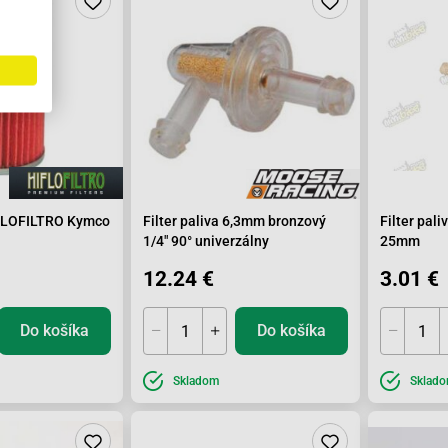
HIFLOFILTRO Kymco
Filter paliva 6,3mm bronzový
Filter pal
1/4" 90° univerzálny
25mm
12.24 €
3.01 €
Do košíka
Do košíka
Skladom
Sklad