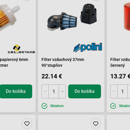
ý papierový 6mm
Filter vzduchový 37mm
Filter vzd
ozmer
90°stupňov
červený
22.14 €
13.27 
Do košíka
Do košíka
Skladom
Sklad