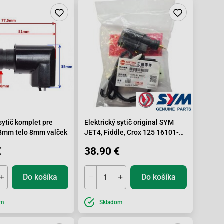
 sytič komplet pre
Elektrický sytič original SYM
mm telo 8mm valček
JET4, Fiddle, Crox 125 16101-
ANA-000
€
38.90 €
Do košíka
Do košíka
om
Skladom