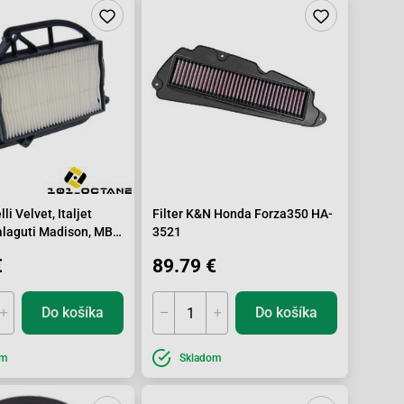
li Velvet, Italjet
Filter K&N Honda Forza350 HA-
alaguti Madison, MBK
3521
Yamaha Majesty 250
€
89.79 €
Do košíka
Do košíka
om
Skladom