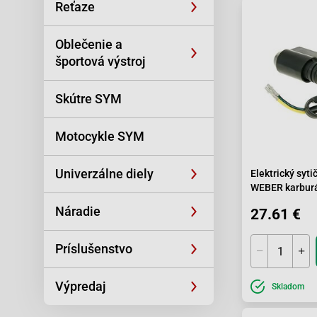
Reťaze
Oblečenie a
športová výstroj
Skútre SYM
Motocykle SYM
Univerzálne diely
Elektrický syti
WEBER karburá
125
Náradie
27.61 €
Príslušenstvo
Výpredaj
Skladom