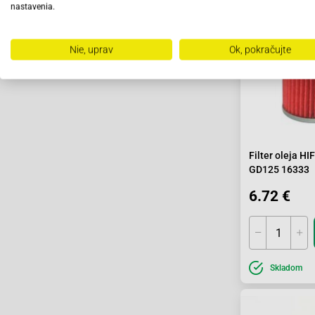
nastavenia.
Nie, uprav
Ok, pokračujte
Filter oleja 
GD125 16333
6.72 €
Skladom