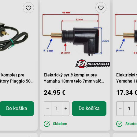
č komplet pre
Elektrický sytič komplet pre
Elektrický
tory Piaggio 50,
Yamaha 18mm telo 7mm valček
Yamaha 18
Walbro
24.95 €
17.34 
Do košíka
Do košíka
Skladom
Sklad