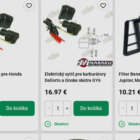
ič pre Honda
Elektrický sytič pre karburátory
Filter Benel
Dellorto a činske skútre GY6
Jupiter, M
Skyliner, 
16.97 €
10.21 
Do košíka
Do košíka
Skladom
Sklad