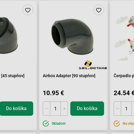
 [45 stupňov]
Airbox Adapter [90 stupňov]
Čerpadlo 
10.95 €
24.54 
Do košíka
Do košíka
Skladom
Na obj