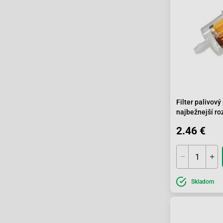
Filter palivov
najbežnejší r
2.46 €
Skladom