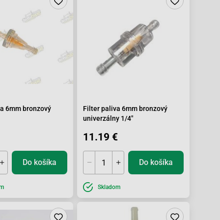
iva 6mm bronzový
Filter paliva 6mm bronzový
univerzálny 1/4"
11.19 €
Do košíka
Do košíka
om
Skladom