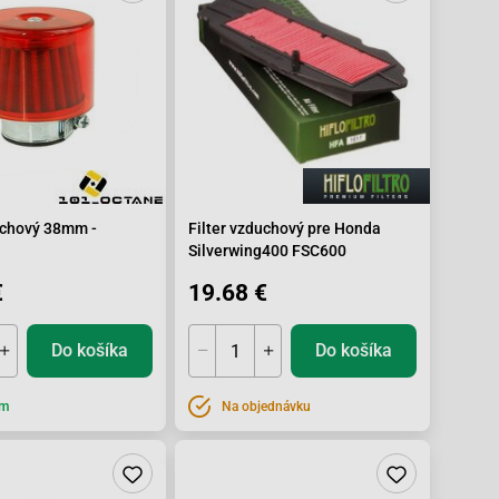
uchový 38mm -
Filter vzduchový pre Honda
Silverwing400 FSC600
€
19.68 €
Do košíka
Do košíka
om
Na objednávku