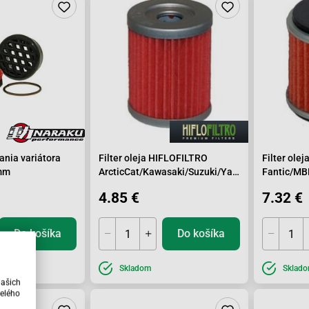
vania variátora
Filter oleja HIFLOFILTRO
Filter ole
mm
ArcticCat/Kawasaki/Suzuki/Yamaha/MAXSYM
Fantic/M
HF132
4.85 €
7.32 €
Do košíka
Do košíka
Skladom
Sklad
našich
elého