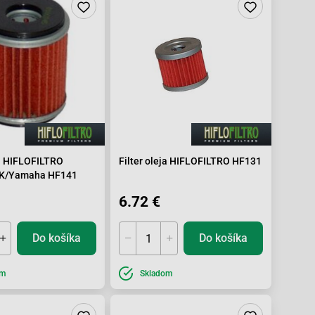
ja HIFLOFILTRO
Filter oleja HIFLOFILTRO HF131
BK/Yamaha HF141
6.72 €
Do košíka
Do košíka
om
Skladom