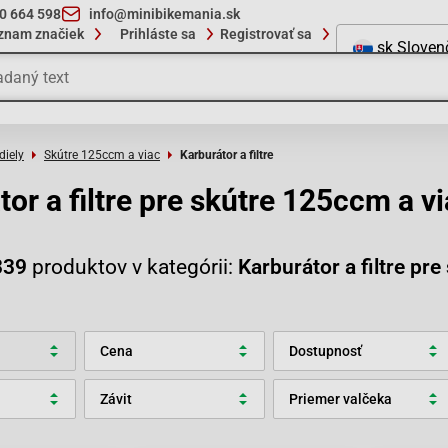
10 664 598
info@minibikemania.sk
znam značiek
Prihláste sa
Registrovať sa
sk
Sloven
diely
Skútre 125ccm a viac
Karburátor a filtre
or a filtre pre skútre 125ccm a v
339
produktov v kategórii:
Karburátor a filtre pr
Cena
Dostupnosť
Závit
Priemer valčeka