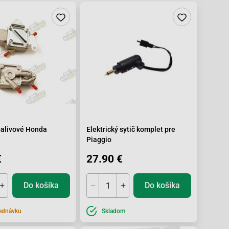
palivové Honda
Elektrický sytič komplet pre
Piaggio
€
27.90 €
Do košíka
Do košíka
ednávku
Skladom