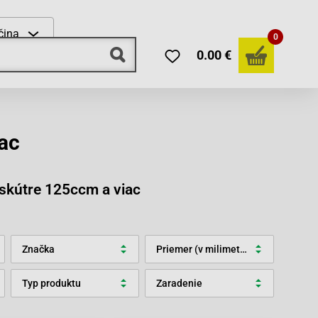
čina
0
0.00 €
iac
e skútre 125ccm a viac
Značka
Priemer (v milimetroch)
Typ produktu
Zaradenie