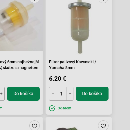
ivový 6mm najbežnejší
Filter palivový Kawasaki /
V, skútre s magnetom
Yamaha 8mm
6.20 €
Do košíka
Do košíka
om
Skladom