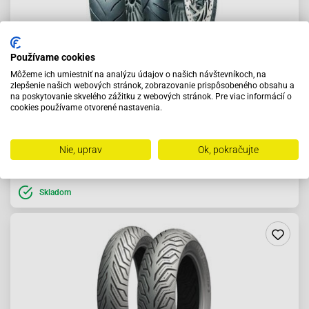
Používame cookies
Môžeme ich umiestniť na analýzu údajov o našich návštevníkoch, na
zlepšenie našich webových stránok, zobrazovanie prispôsobeného obsahu a
Pneumatika 90/90-14 46P PCX125 Dunlop ScootSmart
na poskytovanie skvelého zážitku z webových stránok. Pre viac informácií o
cookies používame otvorené nastavenia.
61.44 €
Nie, uprav
Ok, pokračujte
Do košíka
Skladom