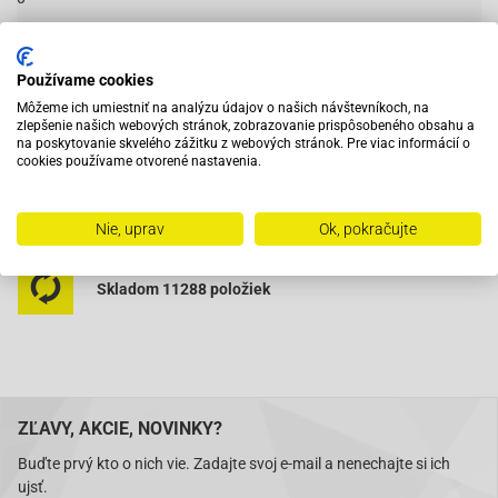
Používame cookies
Vybavený servis s odborným vyškoleným personálom
Môžeme ich umiestniť na analýzu údajov o našich návštevníkoch, na
zlepšenie našich webových stránok, zobrazovanie prispôsobeného obsahu a
na poskytovanie skvelého zážitku z webových stránok. Pre viac informácií o
Pri objednaní do 12:00 tovar zajtra u vás
cookies používame otvorené nastavenia.
Na trhu od roku 2007
Nie, uprav
Ok, pokračujte
Skladom 11288 položiek
ZĽAVY, AKCIE, NOVINKY?
Buďte prvý kto o nich vie. Zadajte svoj e-mail a nenechajte si ich
ujsť.