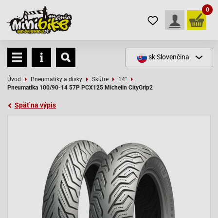
0
sk
Slovenčina
Úvod
Pneumatiky a disky
Skútre
14"
Pneumatika 100/90-14 57P PCX125 Michelin CityGrip2
Späť na výpis