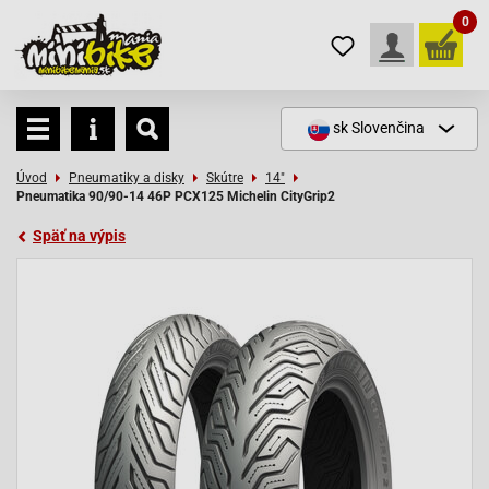
0
sk
Slovenčina
Úvod
Pneumatiky a disky
Skútre
14"
Pneumatika 90/90-14 46P PCX125 Michelin CityGrip2
Späť na výpis