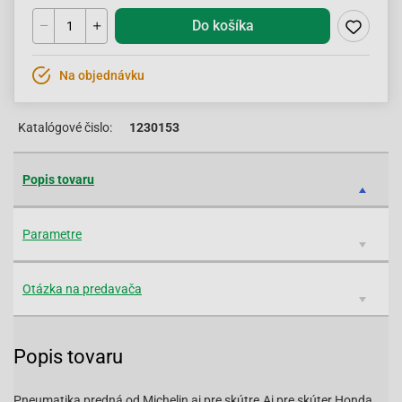
Do košíka
Na objednávku
Katalógové čislo:
1230153
Popis tovaru
Parametre
Otázka na predavača
Popis tovaru
Pneumatika predná od Michelin aj pre skútre.Aj pre skúter Honda