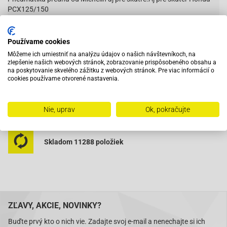
PCX125/150
Používame cookies
Vybavený servis s odborným vyškoleným personálom
Môžeme ich umiestniť na analýzu údajov o našich návštevníkoch, na
zlepšenie našich webových stránok, zobrazovanie prispôsobeného obsahu a
na poskytovanie skvelého zážitku z webových stránok. Pre viac informácií o
cookies používame otvorené nastavenia.
Pri objednaní do 12:00 tovar zajtra u vás
Nie, uprav
Ok, pokračujte
Na trhu od roku 2007
Skladom 11288 položiek
ZĽAVY, AKCIE, NOVINKY?
Buďte prvý kto o nich vie. Zadajte svoj e-mail a nenechajte si ich