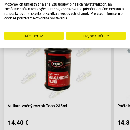
Môžeme ich umiestniť na analýzu údajov o našich návštevníkoch, na
zlepšenie našich webových stránok, zobrazovanie prispôsobeného obsahu a
na poskytovanie skvelého zážitku z webových stránok. Pre viac informácií o
cookies používame otvorené nastavenia.
Odporúčame zakúpiť s výrobkom
Nie, uprav
Ok, pokračujte
Vulkanizačný roztok Tech 235ml
Páčidl
14.40 €
14.8