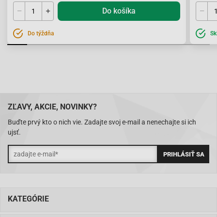
Do košíka
Do týždňa
Sk
ZĽAVY, AKCIE, NOVINKY?
Buďte prvý kto o nich vie. Zadajte svoj e-mail a nenechajte si ich
ujsť.
KATEGÓRIE