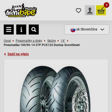
0
sk
Slovenčina
Úvod
Pneumatiky a disky
Skútre
14"
Pneumatika 100/90-14 57P PCX125 Dunlop ScootSmart
Späť na výpis