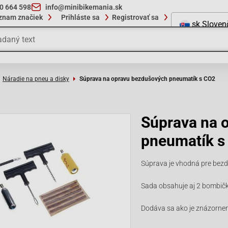
10 664 598
info@minibikemania.sk
znam značiek
Prihláste sa
Registrovať sa
sk
Sloven
Náradie na pneu a disky
Súprava na opravu bezdušových pneumatík s CO2
Súprava na 
pneumatík s
Súprava je vhodná pre bezd
Sada obsahuje aj 2 bombičk
Dodáva sa ako je znázorne