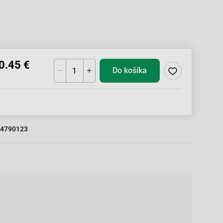
0.45 €
Do košíka
4790123