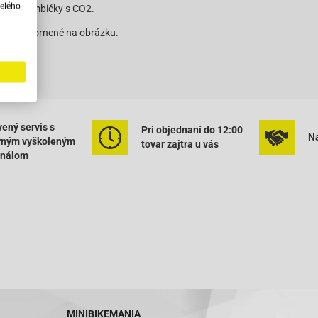
elého
 aj 2 bombičky s CO2.
 je znázornené na obrázku.
ený servis s
Pri objednaní do 12:00
Na
rným vyškoleným
tovar zajtra u vás
onálom
MINIBIKEMANIA