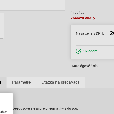
4790123
Zobraziť viac
2
Naša cena s DPH:
Skladom
Katalógové čislo:
u
Parametre
Otázka na predavača
varu
dná pre bezdušové ale aj pre pneumatiky s dušou.
našich