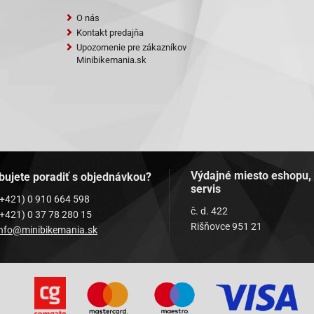
O nás
Kontakt predajňa
Upozornenie pre zákazníkov
Minibikemania.sk
Výdajné miesto eshopu,
bujete poradiť s objednávkou?
servis
(+421) 0 910 664 598
č. d. 422
(+421) 0 37 78 280 15
Rišňovce 951 21
info@minibikemania.sk