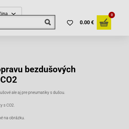
čina
0
0.00 €
opravu bezdušových
 CO2
ušové ale aj pre pneumatiky s dušou.
y s CO2.
né na obrázku.