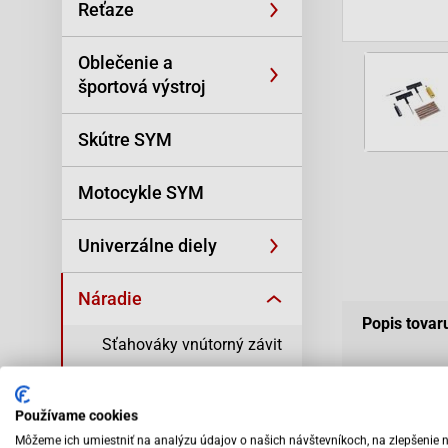
Reťaze
Oblečenie a
športová výstroj
Skútre SYM
Motocykle SYM
Univerzálne diely
Náradie
Popis tovar
Sťahováky vnútorný závit
Popis to
Sťahováky vonkajší závit
Používame cookies
Náradie na variator a
Súprava je vho
Môžeme ich umiestniť na analýzu údajov o našich návštevníkoch, na zlepšenie 