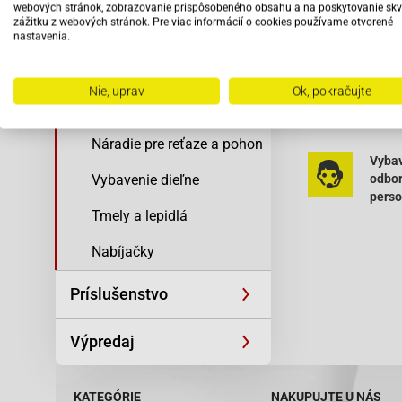
spojku
webových stránok, zobrazovanie prispôsobeného obsahu a na poskytovanie skv
Sada obsahuje
zážitku z webových stránok. Pre viac informácií o cookies používame otvorené
Elektro a zapaľovanie
nastavenia.
Dodáva sa ako
Náradie na pneu a disky
Nie, uprav
Ok, pokračujte
4790123
Náradie na motor a spojku
Náradie pre reťaze a pohon
Vybav
Vybavenie dieľne
odbo
pers
Tmely a lepidlá
Nabíjačky
Príslušenstvo
Výpredaj
KATEGÓRIE
NAKUPUJTE U NÁS