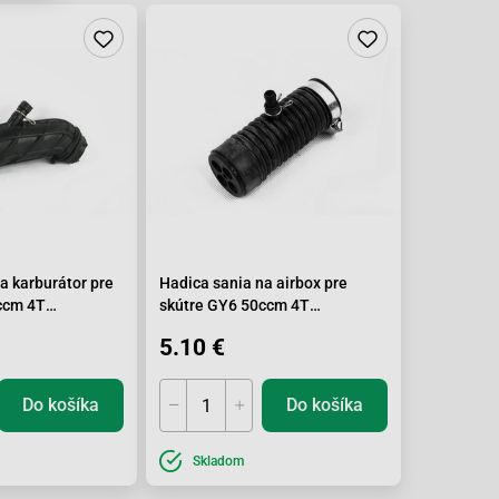
QT-3
QT-6A1
QT-6A1
QT-6A4
QT-6A4
QT-6B1
QT-6B1
QT-6B4
QT-6B4
T-7 Smart Rider
T-7 Smart Rider
T-9 Sprint
a karburátor pre
Hadica sania na airbox pre
T-9 Sprint
ccm 4T
skútre GY6 50ccm 4T
T-9F1 Eagle
139QMA/QMA
T-9F1 Eagle
5.10 €
T-9F3 Eagle
T-9F3 Eagle
QT-9R1
Do košíka
Do košíka
QT-9R1
Skladom
QT-9R3
QT-9R3