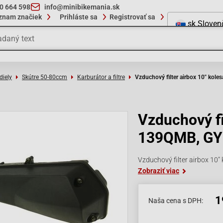
10 664 598
info@minibikemania.sk
znam značiek
Prihláste sa
Registrovať sa
sk
Sloven
diely
Skútre 50-80ccm
Karburátor a filtre
Vzduchový filter airbox 10" kol
Vzduchový fi
139QMB, GY
Vzduchový filter airbox 10
Zobraziť viac
1
Naša cena s DPH: