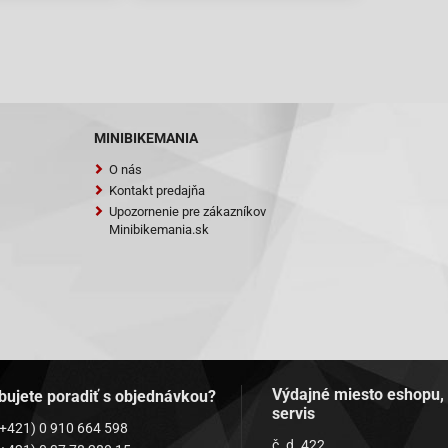
QT-9S1
QT-9S1
QT-9S3
QT-9S3
T-11 Retro
T-11 Retro
MINIBIKEMANIA
T-9 Ecobike
O nás
T-9 Ecobike
Kontakt predajňa
 Star (YY50QT)
Upozornenie pre zákazníkov
 Star (YY50QT)
Minibikemania.sk
ula 2000 (YY50QT-6A)
ula 2000 (YY50QT-6A)
ula One (YY50QT-6)
ula One (YY50QT-6)
o Star (YY50QT-15)
o Star (YY50QT-15)
0QT-14
Výdajné miesto eshopu,
0QT-14
bujete poradiť s objednávkou?
servis
0QT-26
(+421) 0 910 664 598
0QT-26
č. d. 422