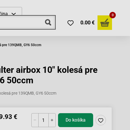
čina
0
0.00 €
esá pre 139QMB, GY6 50ccm
lter airbox 10" kolesá pre
6 50ccm
" kolesá pre 139QMB, GY6 50ccm
9.93 €
Do košíka