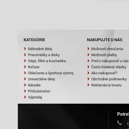
Baotian-BT49
Baotian-BT49
Baotian-BT49
Baotian-BT49
Baotian-BT50Q
Baotian-BT50Q
KATEGÓRIE
NAKUPUJTE U NÁS
Baotian-BT50Q
Náhradné diely
Možnosti doručenia
Baotian-BT50Q
Pneumatiky a disky
Možnosti platby
Benzhou -City
Oleje, filtre a kozmetika
Prečo nakupovať u nás
Benzhou -City
Reťaze
Často kladené otázky
Benzhou -Form
Oblečenie a športový výstroj
Ako nakupovať?
Benzhou -Form
Benzhou -Form
Univerzálne diely
Obchodné podmienky
Benzhou -Form
Náradie
Reklamácia tovaru
Benzhou -Retr
Príslušenstvo
Výpredaj
Benzhou -Retr
Benzhou -YY5
Benzhou -YY5
Potre
Benzhou -YY5
Benzhou -YY5