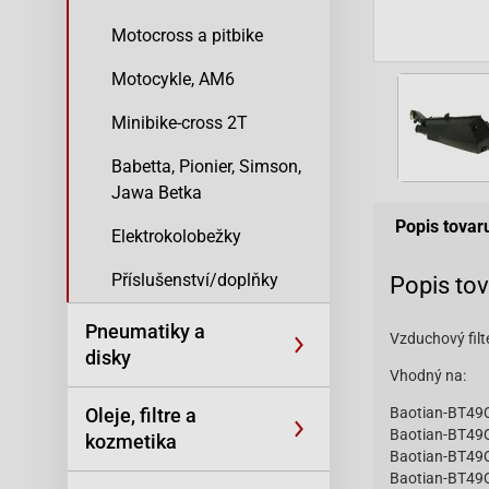
Motocross a pitbike
Motocykle, AM6
Minibike-cross 2T
Babetta, Pionier, Simson,
Jawa Betka
Popis tovar
Elektrokolobežky
Příslušenství/doplňky
Popis to
Pneumatiky a
Vzduchový fil
disky
Vhodný na:
Oleje, filtre a
Baotian-BT49Q
Baotian-BT49Q
kozmetika
Baotian-BT49
Baotian-BT49