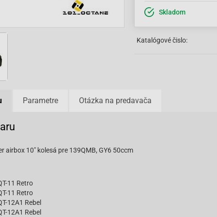
Skladom
Katalógové čislo:
u
Parametre
Otázka na predavača
varu
ter airbox 10" kolesá pre 139QMB, GY6 50ccm
T-11 Retro
T-11 Retro
QT-12A1 Rebel
QT-12A1 Rebel