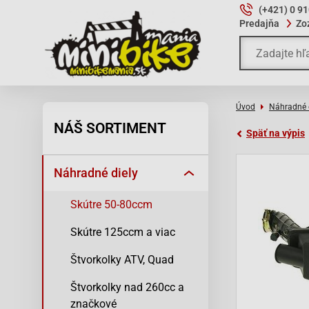
(+421) 0 9
Predajňa
Zo
Úvod
Náhradné 
NÁŠ SORTIMENT
Späť na výpis
Náhradné diely
Skútre 50-80ccm
Skútre 125ccm a viac
Štvorkolky ATV, Quad
Štvorkolky nad 260cc a
značkové