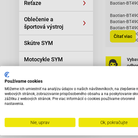
Reťaze
Baotian-BT49
Baotian-BT49
Oblečenie a
Baotian-BT49
športová výstroj
Baotian-BT49
Baotian-BT49
Čítať viac
Baotian-BT49
Skútre SYM
Baotian-BT49
Baotian-BT49
Motocykle SYM
Baotian-BT49
Vybav
Baotian-BT49
odbo
pers
Univerzálne diely
Baotian-BT49Q
Používame cookies
Baotian-BT49Q
Môžeme ich umiestniť na analýzu údajov o našich návštevníkoch, na zlepšenie 
Baotian-BT49
Náradie
webových stránok, zobrazovanie prispôsobeného obsahu a na poskytovanie skv
Baotian-BT49
zážitku z webových stránok. Pre viac informácií o cookies používame otvorené
Baotian-BT49Q
nastavenia.
Príslušenstvo
Baotian-BT49Q
Baotian-BT49Q
Baotian-BT49Q
Odporú
Nie, uprav
Ok, pokračujte
Výpredaj
Baotian-BT49