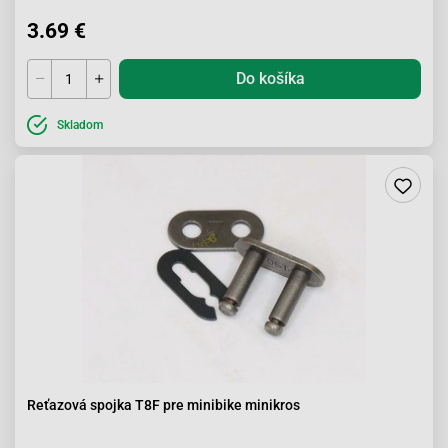
3.69 €
Do košíka
Skladom
Reťazová spojka T8F pre minibike minikros