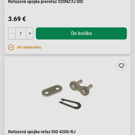
Reťazová spojka prereťaz 520NZ FJ DID
3.69 €
Do košíka
Na objednávku
Reťazová spojka reťaz DID 420D-RJ