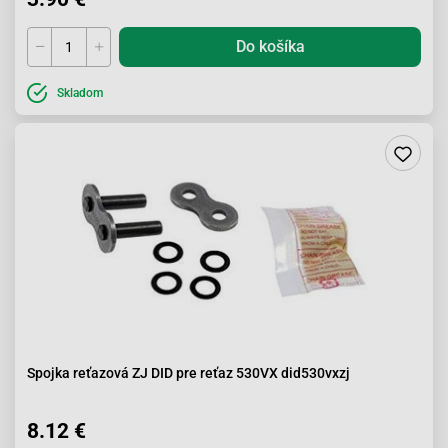
Do košíka
Skladom
Spojka reťazová ZJ DID pre reťaz 530VX did530vxzj
8.12 €