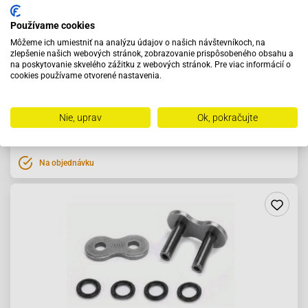
Používame cookies
Môžeme ich umiestniť na analýzu údajov o našich návštevníkoch, na
zlepšenie našich webových stránok, zobrazovanie prispôsobeného obsahu a
Reťazová spojka pre reťaz DID 525VX2 -FJ
na poskytovanie skvelého zážitku z webových stránok. Pre viac informácií o
cookies používame otvorené nastavenia.
5.29 €
Nie, uprav
Ok, pokračujte
Do košíka
Na objednávku