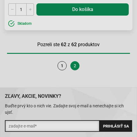
Do košíka
Skladom
Pozreli ste
62
z
62
produktov
1
2
ZĽAVY, AKCIE, NOVINKY?
Buďte prvý kto o nich vie. Zadajte svoj e-mail a nenechajte si ich
ujsť.