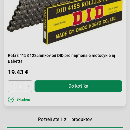
Reťaz 415S 122článkov od DID pre najmenšie motocykle aj
Babetta
19.43 €
Do košíka
Skladom
Pozreli ste
1
z
1
produktov