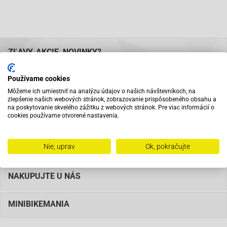
ZĽAVY, AKCIE, NOVINKY?
Buďte prvý kto o nich vie. Zadajte svoj e-mail a nenechajte si ich
Používame cookies
ujsť.
Môžeme ich umiestniť na analýzu údajov o našich návštevníkoch, na
zlepšenie našich webových stránok, zobrazovanie prispôsobeného obsahu a
na poskytovanie skvelého zážitku z webových stránok. Pre viac informácií o
cookies používame otvorené nastavenia.
Nie, uprav
Ok, pokračujte
KATEGÓRIE
NAKUPUJTE U NÁS
MINIBIKEMANIA