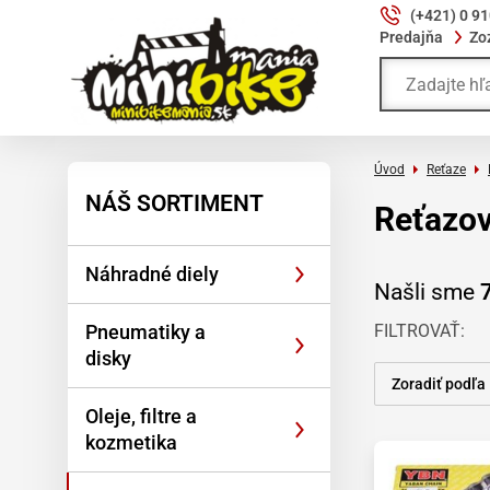
(+421) 0 9
Predajňa
Zo
Úvod
Reťaze
NÁŠ SORTIMENT
Reťazo
Náhradné diely
Našli sme
Pneumatiky a
FILTROVAŤ
disky
Zoradiť podľa
Oleje, filtre a
kozmetika