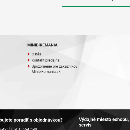
MINIBIKEMANIA
O nás
Kontakt predajňa
Upozornenie pre zákazníkov
Minibikemania.sk
Výdajné miesto eshopu,
bujete poradiť s objednávkou?
servis
(+421) 0 910 664 598