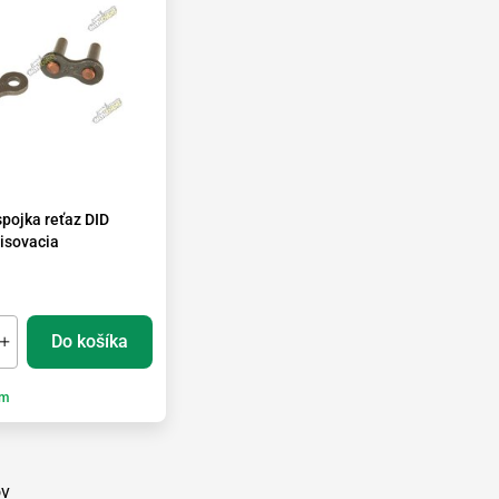
pojka reťaz DID
isovacia
Do košíka
om
ov