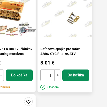
NZ ER DID 120článkov
Reťazová spojka pre raťaz
Racing motokros
428sv CYC Pitbike, ATV
€
3.01 €
Do košíka
Do košíka
ednávku
Skladom