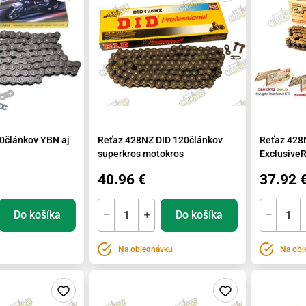
0článkov YBN aj
Reťaz 428NZ DID 120článkov
Reťaz 428
superkros motokros
Exclusive
40.96 €
37.92 
Do košíka
Do košíka
Na objednávku
Na obj