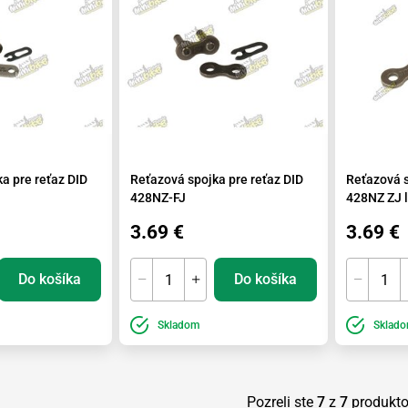
a pre reťaz DID
Reťazová spojka pre reťaz DID
Reťazová s
428NZ-FJ
428NZ ZJ l
3.69 €
3.69 €
Do košíka
Do košíka
Skladom
Sklad
Pozreli ste
7
z
7
produkt