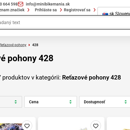
10 664 598
info@minibikemania.sk
znam značiek
Prihláste sa
Registrovať sa
sk
Sloven
Reťazové pohony
428
vé pohony 428
7
produktov v kategórii:
Reťazové pohony 428
Cena
Dostupnosť