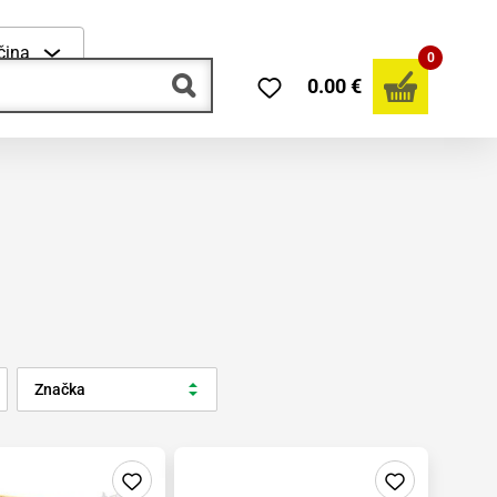
čina
0
0.00 €
Značka