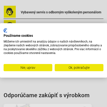
napríklad rýchlosť motora a množstvo plynu.
Pri správnej údržbe a nastavení karburátora PD24J môže skúter s
Vybavený servis s odborným vyškoleným personálom
motorom GY6 dosiahnuť vysokú účinnosť a výkon. To môže
zahrňovať čistenie a nastavovanie trysiek, kontrolu hladiny paliva a
prípadnú výmenu poškodených dielov.
Pri objednaní do 12:00 tovar zajtra u vás
Používame cookies
Na trhu od roku 2007
Môžeme ich umiestniť na analýzu údajov o našich návštevníkoch, na
zlepšenie našich webových stránok, zobrazovanie prispôsobeného obsahu a
na poskytovanie skvelého zážitku z webových stránok. Pre viac informácií o
cookies používame otvorené nastavenia.
Skladom 11288 položiek
Nie, uprav
Ok, pokračujte
Odporúčame zakúpiť s výrobkom