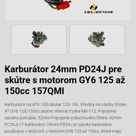
Karburátor 24mm PD24J pre
skútre s motorom GY6 125 až
150cc 157QMI
Karburátor na ATV 150/skuter 125-150. Vhodný na všetky čínske
4T GY6 125/150cc skútre. Hlavná tryska M5-112. Pripojenie
sacieho potrubia: 32mm Pripojenie vzduchového filtera: 42mm
FC29JL17 Karburátor 24mm PD24J je typický karburátor
používaný v skútroch s motormi GY6 125 až 150cc, ktoré majú