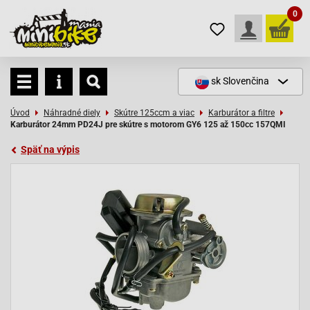
0
sk
Slovenčina
Úvod
Náhradné diely
Skútre 125ccm a viac
Karburátor a filtre
Karburátor 24mm PD24J pre skútre s motorom GY6 125 až 150cc 157QMI
Späť na výpis