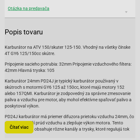
Otázka na predavača
Popis tovaru
Karburátor na ATV 150/skuter 125-150. Vhodný na všetky čínske
4T GY6 125/150cc skútre.
Pripojenie sacieho potrubia: 32mm Pripojenie vzduchového filtera:
42mm Hlavná tryska: 105
Karburátor 24mm PD24J je typický karburátor používaný v
skútroch s motormi GY6 125 až 150cc, ktoré majú motory 152
alebo 157QMI. Karburátor je zodpovedný za správne zmesovanie
paliva a vzduchu pre motor, aby mohol efektívne spaľovať palivo a
poskytoval výkon.
PD24J karburátor má priemer difuzora prietoku vzduchu 24mm, čo
umožňuje väčší prúd vzduchu a zlepšuje výkon motora. Tento
Čítať viac
karburátor tiež obsahuje rôzne kanály a trysky, ktoré regulujú tok
paliva a vzduchu do motora v závislosti od rôznych faktorov, ako je