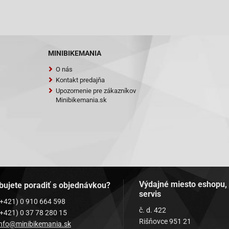
MINIBIKEMANIA
O nás
Kontakt predajňa
Upozornenie pre zákazníkov
Minibikemania.sk
Výdajné miesto eshopu,
bujete poradiť s objednávkou?
servis
(+421) 0 910 664 598
č. d. 422
(+421) 0 37 78 280 15
Rišňovce 951 21
info@minibikemania.sk