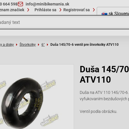
10 664 598
info@minibikemania.sk
znam značiek
Prihláste sa
Registrovať sa
sk
Sloven
y a disky
Štvorkolky
6"
Duša 145/70-6 ventil pre štvorkolky ATV110
Duša 145/70-
ATV110
Duša na ATV 110 145/70-6. 
vyfukovaním bezdušových 
Ventil podla obrázku.