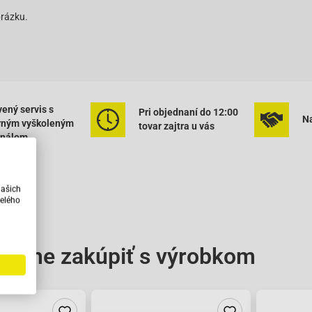
brázku.
ený servis s
Pri objednaní do 12:00
Na
rným vyškoleným
tovar zajtra u vás
onálom
našich
elého
čame zakúpiť s výrobkom