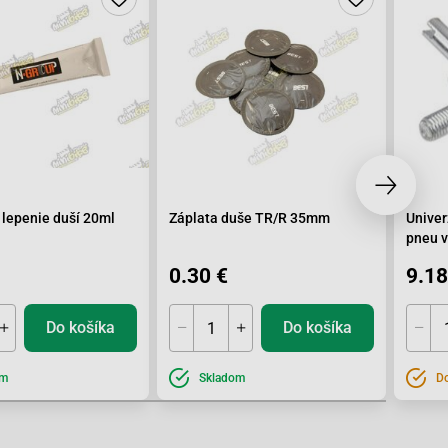
 lepenie duší 20ml
Záplata duše TR/R 35mm
Univer
pneu v
0.30 €
9.18
Do košíka
Do košíka
om
Skladom
Do