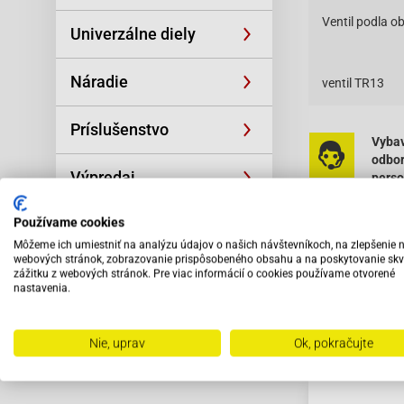
Ventil podla o
Univerzálne diely
Náradie
ventil TR13
Príslušenstvo
Vybav
odbo
Výpredaj
pers
Používame cookies
Môžeme ich umiestniť na analýzu údajov o našich návštevníkoch, na zlepšenie 
webových stránok, zobrazovanie prispôsobeného obsahu a na poskytovanie skv
zážitku z webových stránok. Pre viac informácií o cookies používame otvorené
nastavenia.
Odporú
Nie, uprav
Ok, pokračujte