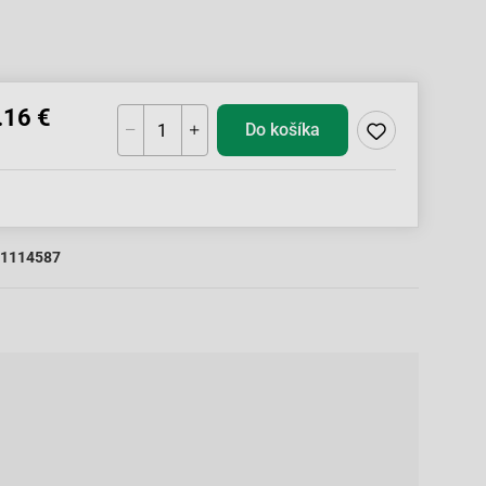
.16 €
Do košíka
1114587