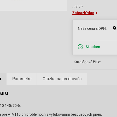
JS87P
Zobraziť viac
9
Naša cena s DPH:
Skladom
Katalógové čislo:
u
Parametre
Otázka na predavača
varu
10 145/70-6.
á pre ATV110 pri problémoch s vyfukovaním bezdušových pneu.