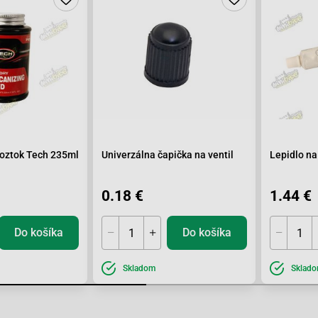
roztok Tech 235ml
Univerzálna čapička na ventil
Lepidlo na
0.18 €
1.44 €
Do košíka
Do košíka
Skladom
Sklad