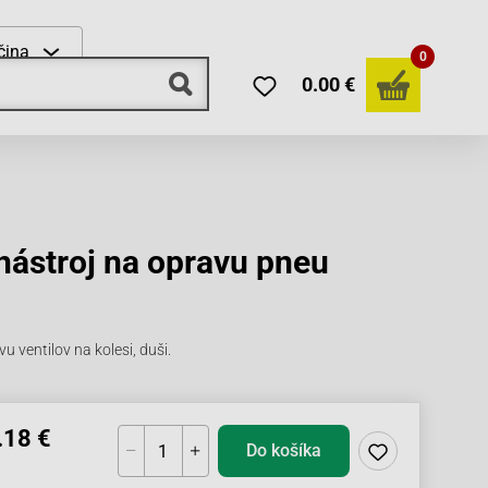
čina
0
0.00 €
nástroj na opravu pneu
u ventilov na kolesi, duši.
.18 €
Do košíka