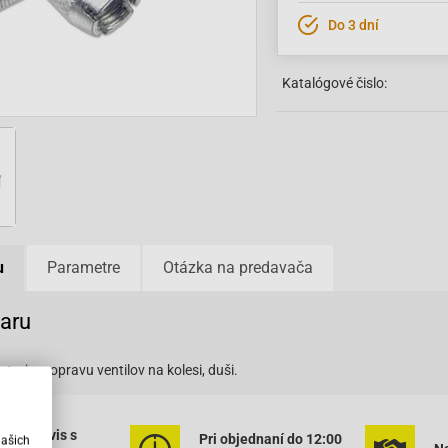
Do 3 dní
Katalógové čislo:
u
Parametre
Otázka na predavača
varu
troj na opravu ventilov na kolesi, duši.
ený servis s
Pri objednaní do 12:00
našich