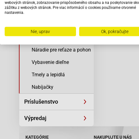
spojku
odbo
webových stránok, zobrazovanie prispôsobeného obsahu a na poskytovanie skv
zážitku z webových stránok. Pre viac informácií o cookies používame otvorené
pers
Elektro a zapaľovanie
nastavenia.
Náradie na pneu a disky
Nie, uprav
Ok, pokračujte
Náradie na motor a spojku
Náradie pre reťaze a pohon
Vybavenie dieľne
Tmely a lepidlá
Nabíjačky
Príslušenstvo
Výpredaj
KATEGÓRIE
NAKUPUJTE U NÁS