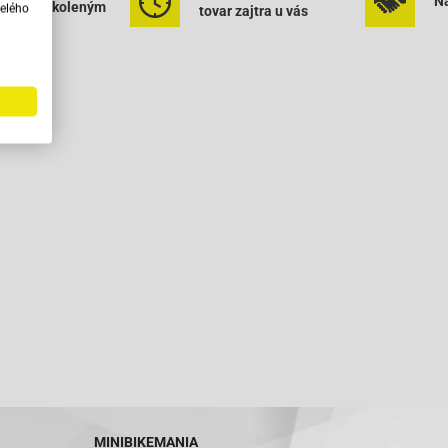
Na
rným vyškoleným
elého
tovar zajtra u vás
onálom
MINIBIKEMANIA