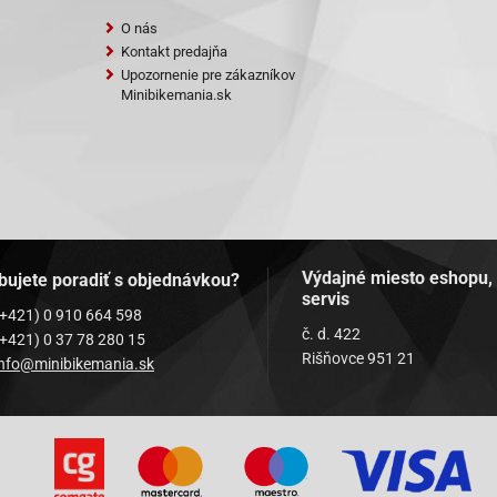
O nás
Kontakt predajňa
Upozornenie pre zákazníkov
Minibikemania.sk
Výdajné miesto eshopu,
bujete poradiť s objednávkou?
servis
(+421) 0 910 664 598
č. d. 422
(+421) 0 37 78 280 15
Rišňovce 951 21
info@minibikemania.sk