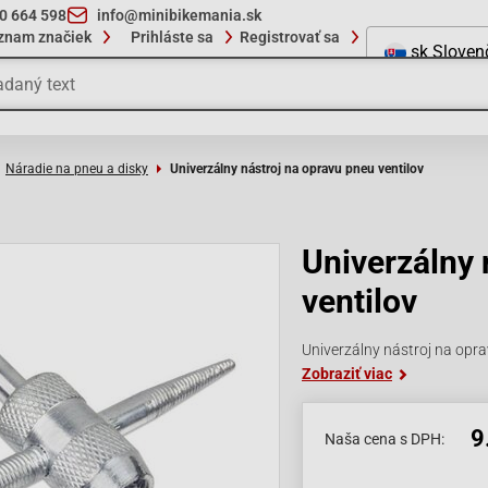
10 664 598
info@minibikemania.sk
znam značiek
Prihláste sa
Registrovať sa
sk
Sloven
Náradie na pneu a disky
Univerzálny nástroj na opravu pneu ventilov
Univerzálny 
ventilov
Univerzálny nástroj na oprav
Zobraziť viac
9
Naša cena s DPH: