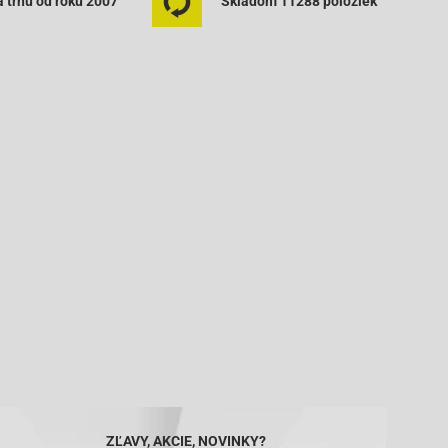
 trhu od roku 2007
Skladom 11288 položiek
ZĽAVY, AKCIE, NOVINKY?