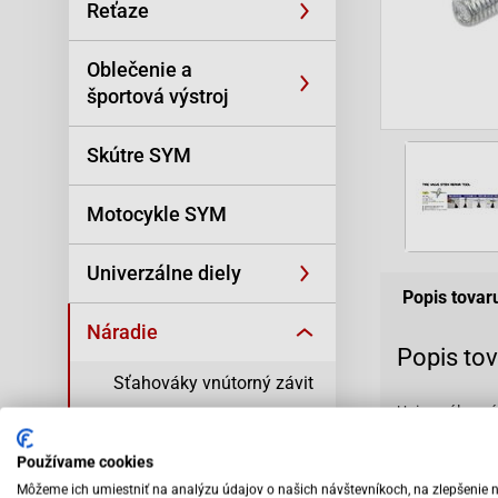
Reťaze
Oblečenie a
športová výstroj
Skútre SYM
Motocykle SYM
Univerzálne diely
Popis tovar
Náradie
Popis to
Sťahováky vnútorný závit
Univerzálny nás
Sťahováky vonkajší závit
Používame cookies
Náradie na variator a
Vybav
Môžeme ich umiestniť na analýzu údajov o našich návštevníkoch, na zlepšenie 