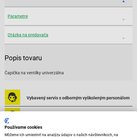
Parametre
Otázka na predavača
Popis tovaru
Čapička na ventilky univerzálna
Vybavený servis s odborným vyškoleným personálom
Pri objednaní do 12:00 tovar zajtra u vás
Používame cookies
Na trhu od roku 2007
Môžeme ich umiestniť na analýzu údajov o našich návštevníkoch, na