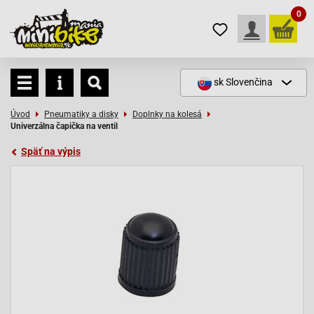
0
sk
Slovenčina
Úvod
Pneumatiky a disky
Doplnky na kolesá
Univerzálna čapička na ventil
Späť na výpis