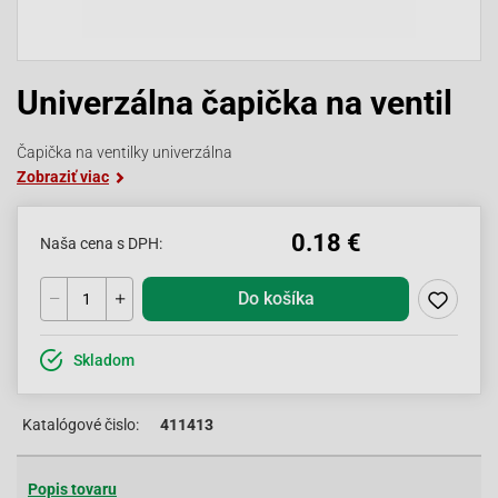
Univerzálna čapička na ventil
Čapička na ventilky univerzálna
Zobraziť viac
0.18 €
Naša cena s DPH:
Do košíka
Skladom
Katalógové čislo:
411413
Popis tovaru