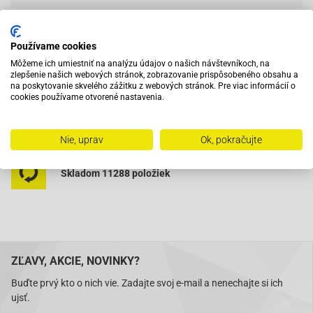
Používame cookies
Vybavený servis s odborným vyškoleným personálom
Môžeme ich umiestniť na analýzu údajov o našich návštevníkoch, na
zlepšenie našich webových stránok, zobrazovanie prispôsobeného obsahu a
na poskytovanie skvelého zážitku z webových stránok. Pre viac informácií o
Pri objednaní do 12:00 tovar zajtra u vás
cookies používame otvorené nastavenia.
Na trhu od roku 2007
Nie, uprav
Ok, pokračujte
Skladom 11288 položiek
ZĽAVY, AKCIE, NOVINKY?
Buďte prvý kto o nich vie. Zadajte svoj e-mail a nenechajte si ich
ujsť.