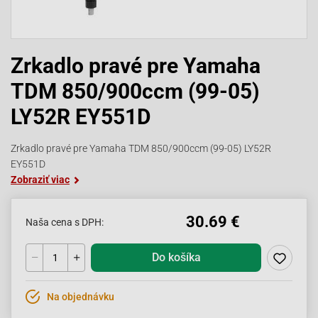
Zrkadlo pravé pre Yamaha
TDM 850/900ccm (99-05)
LY52R EY551D
Zrkadlo pravé pre Yamaha TDM 850/900ccm (99-05) LY52R
EY551D
Zobraziť viac
30.69 €
Naša cena s DPH:
Do košíka
Na objednávku