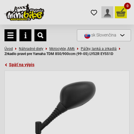
0
sk
Slovenčina
Úvod
Náhradné diely
Motocykle, AM6
Páčky, lanká a zrkadlá
Zrkadlo pravé pre Yamaha TDM 850/900ccm (99-05) LY52R EY551D
Späť na výpis