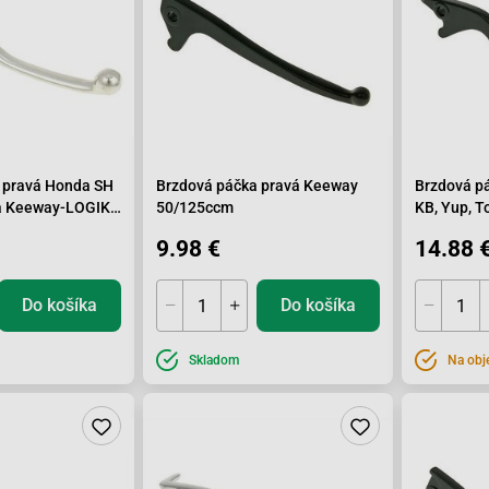
 pravá Honda SH
Brzdová páčka pravá Keeway
Brzdová p
za Keeway-LOGIK
50/125ccm
KB, Yup, T
9.98 €
14.88 
Do košíka
Do košíka
Skladom
Na obj