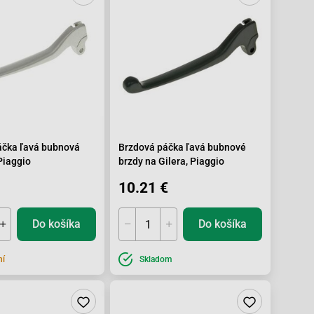
áčka ľavá bubnová
Brzdová páčka ľavá bubnové
Piaggio
brzdy na Gilera, Piaggio
10.21 €
Do košíka
Do košíka
ní
Skladom