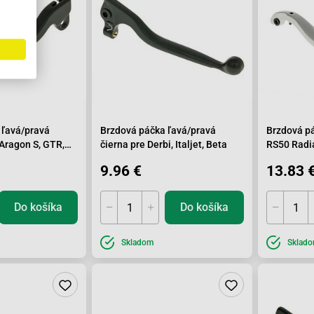
 ľavá/pravá
Brzdová páčka ľavá/pravá
Brzdová pá
 Aragon S, GTR,
čierna pre Derbi, Italjet, Beta
RS50 Radia
9.96 €
13.83 
Do košíka
Do košíka
Skladom
Sklad