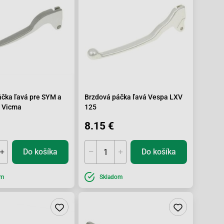
áčka ľavá pre SYM a
Brzdová páčka ľavá Vespa LXV
 Vicma
125
8.15 €
Do košíka
Do košíka
om
Skladom