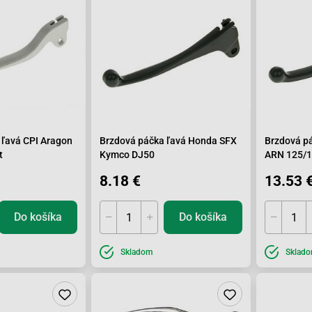
 ľavá CPI Aragon
Brzdová páčka ľavá Honda SFX
Brzdová p
t
Kymco DJ50
ARN 125/
8.18 €
13.53 
Do košíka
Do košíka
Skladom
Sklad