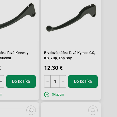
áčka ľavá Keeway
Brzdová páčka ľavá Kymco CX,
150ccm
KB, Yup, Top Boy
€
12.30 €
Do košíka
Do košíka
om
Skladom