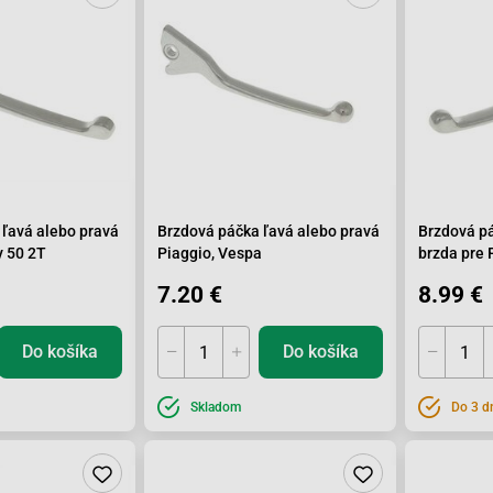
 ľavá alebo pravá
Brzdová páčka ľavá alebo pravá
Brzdová p
y 50 2T
Piaggio, Vespa
brzda pre 
7.20 €
8.99 €
Do košíka
Do košíka
Skladom
Do 3 d