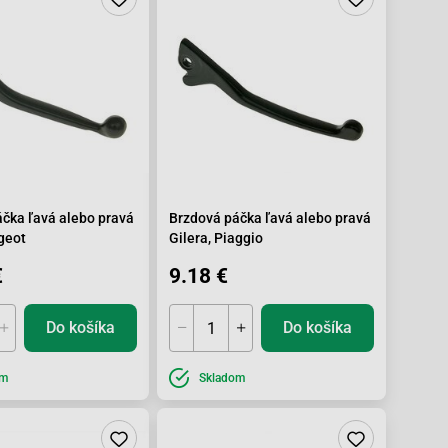
čka ľavá alebo pravá
Brzdová páčka ľavá alebo pravá
geot
Gilera, Piaggio
€
9.18 €
Do košíka
Do košíka
om
Skladom