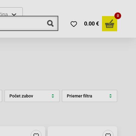
čina
0
0.00 €
Počet zubov
Priemer filtra