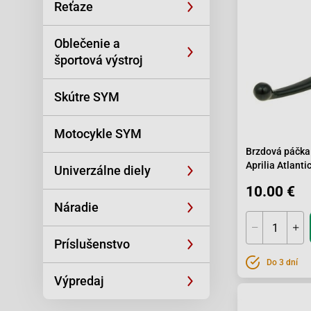
Reťaze
Oblečenie a
športová výstroj
Skútre SYM
Motocykle SYM
Brzdová páčka
Aprilia Atlanti
Univerzálne diely
City
10.00 €
Náradie
Príslušenstvo
Do 3 dní
Výpredaj