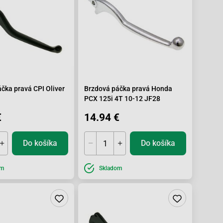
čka pravá CPI Oliver
Brzdová páčka pravá Honda
PCX 125i 4T 10-12 JF28
€
14.94 €
Do košíka
Do košíka
om
Skladom