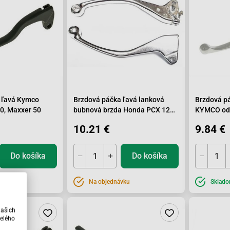
 ľavá Kymco
Brzdová páčka ľavá lanková
Brzdová p
0, Maxxer 50
bubnová brzda Honda PCX 125i
KYMCO od
Vicma
10.21 €
9.84 €
Do košíka
Do košíka
Na objednávku
Sklad
našich
elého