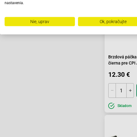
nastavenia.
Nie, uprav
Ok, pokračujte
Brzdová páčka
čierna pre CPI
Oliver
12.30 €
Skladom