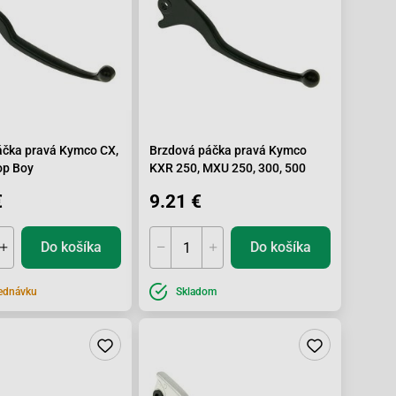
áčka pravá Kymco CX,
Brzdová páčka pravá Kymco
op Boy
KXR 250, MXU 250, 300, 500
€
9.21 €
Do košíka
Do košíka
ednávku
Skladom