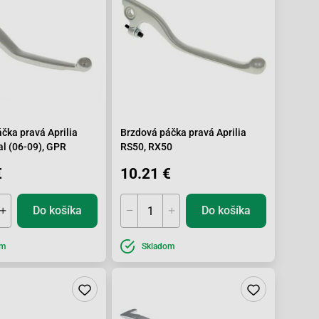
čka pravá Aprilia
Brzdová páčka pravá Aprilia
l (06-09), GPR
RS50, RX50
€
10.21 €
Do košíka
Do košíka
om
Skladom