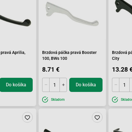
pravá Aprilia,
Brzdová páčka pravá Booster
Brzdová pá
100, BWs 100
City
8.71 €
13.28 
Do košíka
Do košíka
Skladom
Sklad