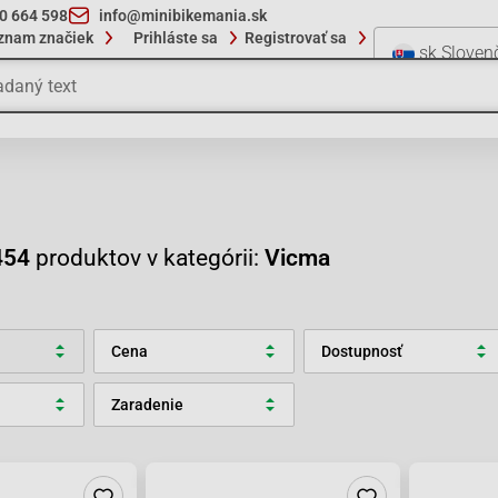
10 664 598
info@minibikemania.sk
znam značiek
Prihláste sa
Registrovať sa
sk
Sloven
454
produktov v kategórii:
Vicma
Cena
Dostupnosť
Zaradenie