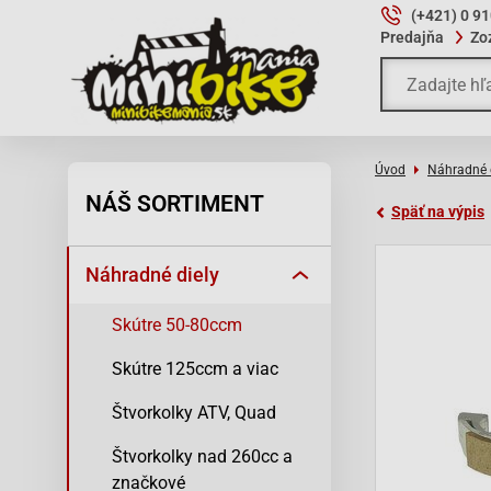
(+421) 0 9
Predajňa
Zo
Úvod
Náhradné 
NÁŠ SORTIMENT
Späť na výpis
Náhradné diely
Skútre 50-80ccm
Skútre 125ccm a viac
Štvorkolky ATV, Quad
Štvorkolky nad 260cc a
značkové