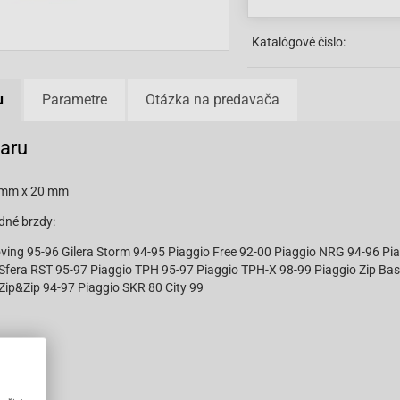
Katalógové čislo:
u
Parametre
Otázka na predavača
varu
 mm x 20 mm
dné brzdy:
ving 95-96 Gilera Storm 94-95 Piaggio Free 92-00 Piaggio NRG 94-96 Pi
Sfera RST 95-97 Piaggio TPH 95-97 Piaggio TPH-X 98-99 Piaggio Zip Base 
Zip&Zip 94-97 Piaggio SKR 80 City 99