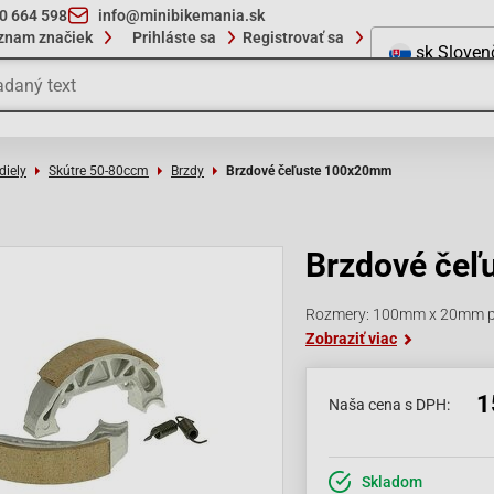
10 664 598
info@minibikemania.sk
znam značiek
Prihláste sa
Registrovať sa
sk
Sloven
diely
Skútre 50-80ccm
Brzdy
Brzdové čeľuste 100x20mm
Brzdové če
Rozmery: 100mm x 20mm p
Zobraziť viac
1
Naša cena s DPH:
Skladom