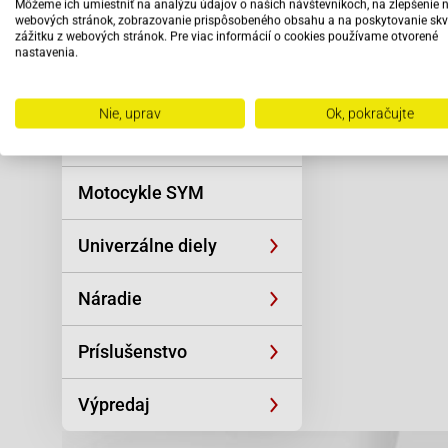
Môžeme ich umiestniť na analýzu údajov o našich návštevníkoch, na zlepšenie 
Reťaze
Gilera-Storm 5
webových stránok, zobrazovanie prispôsobeného obsahu a na poskytovanie skv
Čítať viac
Gilera-Storm 
zážitku z webových stránok. Pre viac informácií o cookies používame otvorené
Piaggio-Free 
nastavenia.
Oblečenie a
Piaggio-Free 
športová výstroj
Piaggio-Free 
Vybav
Piaggio-Free 
Nie, uprav
Ok, pokračujte
odbo
Piaggio-Free 
Skútre SYM
pers
Piaggio-NRG 5
Piaggio-NRG 
Motocykle SYM
Piaggio-NTT 5
Piaggio-Sfera
Piaggio-Sfera
Univerzálne diely
Piaggio-Sfera
Piaggio-Storm
Piaggio-TPH 5
Náradie
Piaggio-TPH-X
Piaggio-Zip 2
Príslušenstvo
Piaggio-Zip 5
Piaggio-Zip B
Piaggio-Zip B
Výpredaj
Piaggio-Zip B
Piaggio-Zip Fa