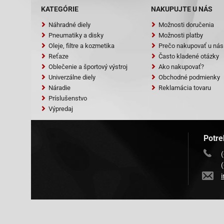
Piaggio-Zip F
KATEGÓRIE
NAKUPUJTE U NÁS
Piaggio-Zip S
Piaggio-Zip S
Náhradné diely
Možnosti doručenia
Pneumatiky a disky
Možnosti platby
VC19080
Oleje, filtre a kozmetika
Prečo nakupovať u nás
Reťaze
Často kladené otázky
Oblečenie a športový výstroj
Ako nakupovať?
Univerzálne diely
Obchodné podmienky
Náradie
Reklamácia tovaru
Príslušenstvo
Výpredaj
Potre