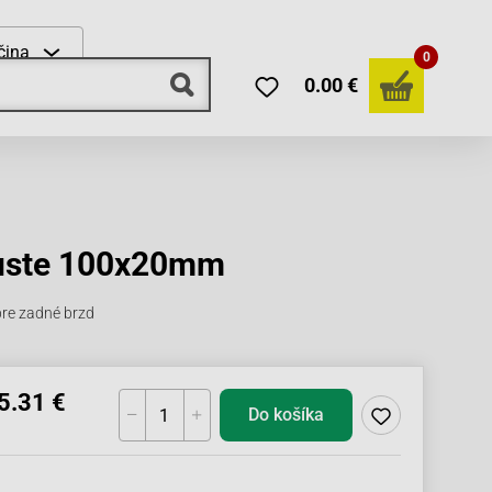
čina
0
0.00 €
ľuste 100x20mm
re zadné brzd
5.31 €
Do košíka