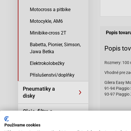
Motocross a pitbike
Motocykle, AM6
Popis tovar
Minibike-cross 2T
Babetta, Pionier, Simson,
Popis to
Jawa Betka
Rozmery: 100
Elektrokolobežky
Vhodné pre za
Příslušenství/doplňky
Gilera Easy Mo
Pneumatiky a
91-94 Piaggio 
93-97 Piaggio 
disky
Oleje, filtre a
Vhodné na:
kozmetika
Používame cookies