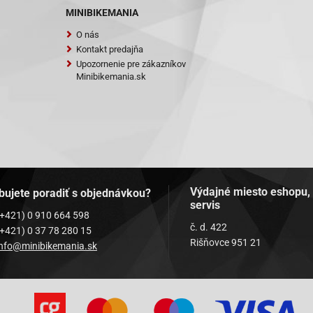
ast Rider 50 DT AC 96-00 ZAPC070
MINIBIKEMANIA
SL 25 TT AC 92-96 SSL1T
SL 50 TT AC 92-96 SSL1T
O nás
Kontakt predajňa
Upozornenie pre zákazníkov
Minibikemania.sk
Výdajné miesto eshopu,
bujete poradiť s objednávkou?
servis
(+421) 0 910 664 598
č. d. 422
(+421) 0 37 78 280 15
Rišňovce 951 21
info@minibikemania.sk