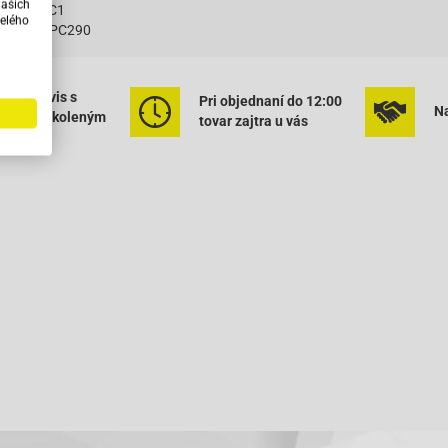
našich
0 -99 TEC1
elého
50 07- ZAPC290
50 DT -99 FCS2T
50 DT 99- ZAPC390
50 Post DT 99- FCS2T
ený servis s
Pri objednaní do 12:00
50 TT -99 FCS2T
Na
rným vyškoleným
tovar zajtra u vás
50 TT 99- ZAPC390
onálom
0 DT LC 94-96 SAL1T
50 mc² DT LC 96-98 ZAPC040
0 DT LC 95-96 SAL1T
 50 TT AC 91-94 NSL1T
 NSL 50 TT AC 91-94 NSL1T
 RST 50 DT AC 95-97 ZAPC010
 50 DT AC 94-96 TEC1T
0 / Typhoon 50 DT AC 93-97 TEC1T
 50 DT AC 99-03 TEC2T
 50 DT AC 10- LBMC25E
0 TT AC 92-94 SSL1T
ase 25 TT AC 96-98 SSP2T
ase 50 DT AC 96-98 SSP2T
ase 50 TT AC 96-98 SSP2T
st Rider 50 DT AC 94-96 SSL1T